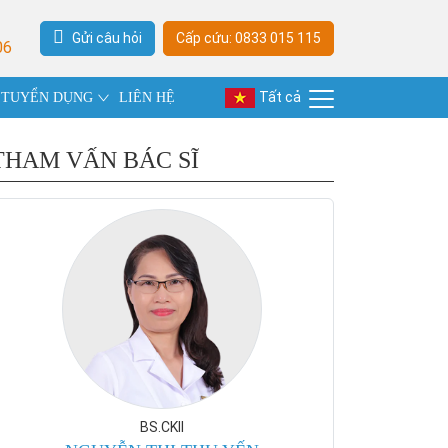
Gửi câu hỏi
Cấp cứu: 0833 015 115
06
Tất cả
TUYỂN DỤNG
LIÊN HỆ
THAM VẤN BÁC SĨ
BS.CKII