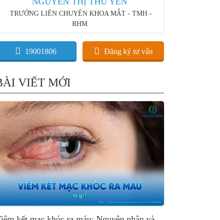
NGUYỄN THỊ THU YẾN
TRƯỞNG LIÊN CHUYÊN KHOA MẮT - TMH -
RHM
19001806
Đăng ký tư vấn
BÀI VIẾT MỚI
iêm kết mạc khóc ra máu: Nguyên nhân và