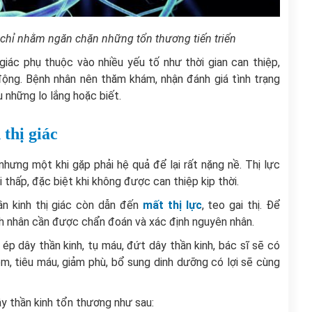
ác chỉ nhằm ngăn chặn những tổn thương tiến triển
 giác phụ thuộc vào nhiều yếu tố như thời gian can thiệp,
động. Bệnh nhân nên thăm khám, nhận đánh giá tình trạng
u những lo lắng hoặc biết.
thị giác
 nhưng một khi gặp phải hệ quả để lại rất nặng nề. Thị lực
 thấp, đặc biệt khi không được can thiệp kịp thời.
n kinh thị giác còn dẫn đến
mất thị lực
, teo gai thị. Để
nh nhân cần được chẩn đoán và xác định nguyên nhân.
p dây thần kinh, tụ máu, đứt dây thần kinh, bác sĩ sẽ có
m, tiêu máu, giảm phù, bổ sung dinh dưỡng có lợi sẽ cùng
y thần kinh tổn thương như sau: