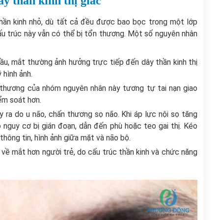
y thần kinh thị giác
 thần kinh nhỏ, dù tất cả đều được bao bọc trong một lớp
u trúc này vẫn có thể bị tổn thương. Một số nguyên nhân
ầu, mắt thường ảnh hưởng trực tiếp đến dây thần kinh thị
 hình ảnh.
n thương của nhóm nguyên nhân này tương tự tai nạn giao
ểm soát hơn.
y ra do u não, chấn thương sọ não. Khi áp lực nội sọ tăng
ó nguy cơ bị gián đoạn, dẫn đến phù hoặc teo gai thị. Kéo
thông tin, hình ảnh giữa mặt và não bộ.
 về mắt hơn người trẻ, do cấu trúc thần kinh và chức năng