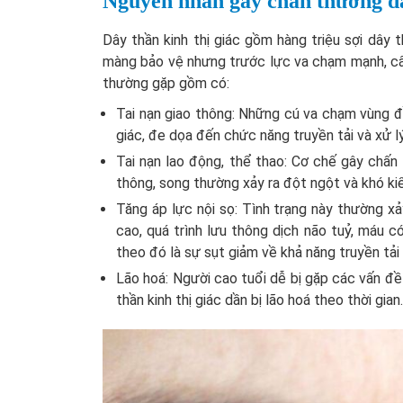
Nguyên nhân gây chấn thương dâ
Dây thần kinh thị giác gồm hàng triệu sợi dây
màng bảo vệ nhưng trước lực va chạm mạnh, cấ
thường gặp gồm có:
Tai nạn giao thông: Những cú va chạm vùng đ
giác, đe dọa đến chức năng truyền tải và xử lý
Tai nạn lao động, thể thao: Cơ chế gây chấ
thông, song thường xảy ra đột ngột và khó ki
Tăng áp lực nội sọ: Tình trạng này thường xả
cao, quá trình lưu thông dịch não tuỷ, máu c
theo đó là sự sụt giảm về khả năng truyền tải 
Lão hoá: Người cao tuổi dễ bị gặp các vấn đề
thần kinh thị giác dần bị lão hoá theo thời gian.