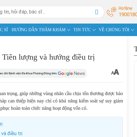
Hotline
190018
C SĨ
HƯỚNG DẪN THĂM KHÁM
TIN TỨC
VỀ CHÚNG TÔI
: Tiên lượng và hướng điều trị
ị quan trọng, giúp những vùng nhãn cầu chịu tổn thương được bảo
pháp can thiệp hiện nay chỉ có khả năng kiểm soát sự suy giảm
i phục hoàn toàn chức năng hoạt động vốn có.
rị
và điều trị