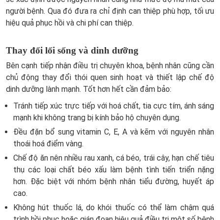
người bệnh. Qua đó đưa ra chỉ định can thiệp phù hợp, tối ưu
hiệu quả phục hồi và chi phí can thiệp.
Thay đổi lối sống và dinh dưỡng
Bên cạnh tiếp nhận điều trị chuyên khoa, bệnh nhân cũng cần
chủ động thay đổi thói quen sinh hoạt và thiết lập chế độ
dinh dưỡng lành mạnh. Tốt hơn hết cần đảm bảo:
Tránh tiếp xúc trực tiếp với hoá chất, tia cực tím, ánh sáng
mạnh khi không trang bị kính bảo hộ chuyên dụng.
Đều đặn bổ sung vitamin C, E, A và kẽm với nguyên nhân
thoái hoá điểm vàng.
Chế độ ăn nên nhiều rau xanh, cá béo, trái cây, hạn chế tiêu
thụ các loại chất béo xấu làm bệnh tình tiến triển nặng
hơn. Đặc biệt với nhóm bệnh nhân tiểu đường, huyết áp
cao.
Không hút thuốc lá, do khói thuốc có thể làm chậm quá
trình hồi phục hoặc gián đoạn hiệu quả điều trị một số bệnh