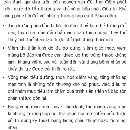
cần đánh giá dựa trên căn nguyên vấn đề, thời điểm phát
hiện, mức độ tổn thương và khả năng tiếp nhận điều trị. Khả
năng phục hồi đối với những trường hợp cụ thể bao gồm:
Tiên lượng phục hồi thị lực do đục thuỷ tinh thể tương đối
cao, tuy nhiên cần đảm bảo việc can thiệp hoặc thay thế
thuỷ tinh thể nhân tạo được chỉ định đúng thời điểm.
Viêm thị thần kinh do đa xơ cứng, viêm giác mạc, viêm
màng bồ đào khi được can thiệp kịp thời bằng thuốc kháng
sinh, kháng viêm, sau vài tuần đến vài tháng bệnh nhân sẽ
thấy thị lực được cải thiện rõ rệt.
Võng mạc tiểu đường, thoái hoá điểm vàng, tăng nhãn áp
mạn tính là những tổn thương khó hồi phục, việc điều trị
chỉ nhằm mục tiêu làm chậm quá trình tiến triển và bảo tồn
phần thị lực còn lại.
Bong võng mạc, xuất huyết dịch kính, tắc mạch võng mạc
là những trường hợp có thể phục hồi một phần nếu được
xử trí đúng kỹ thuật bằng laser, phẫu thuật hoặc tiêm nội
nhãn.