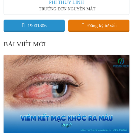
PHÍ THÙY LINH
TRƯỞNG ĐƠN NGUYÊN MẮT
19001806
Đăng ký tư vấn
BÀI VIẾT MỚI