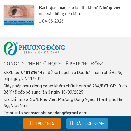
Rách giác mạc bao lâu thì khỏi? Những việc
nên và không nên làm
04-06-2026
CÔNG TY TNHH TỔ HỢP Y TẾ PHƯƠNG ĐÔNG
ĐKKD số:
0101816147
- Sở kế hoạch và Đầu tư Thành phố Hà Nội
cấp ngày 27/11/2019
Giấy phép hoạt động cơ sở khám chữa bệnh số
234/BYT-GPHD
do
Bộ Y tế cấp bổ sung lần 3 ngày 18/09/2025
Địa chỉ trụ sở: Số 9, Phố Viên, Phường Đông Ngạc, Thành phố Hà
Nội, Việt Nam
Email:
info.benhvienphuongdong@gmail.com
Tổng đài tư vấn:
19001806
19001806
ĐẶT LỊCH KHÁM