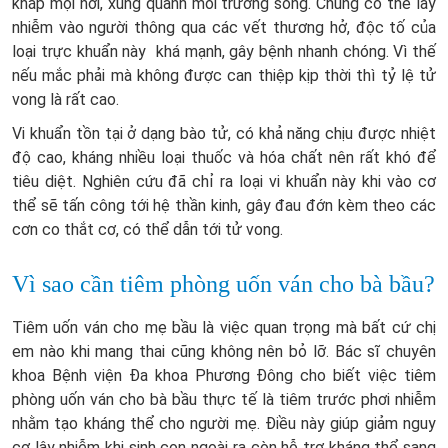
khắp mọi nơi, xung quanh môi trường sống. Chúng có thể lây
nhiễm vào người thông qua các vết thương hở, độc tố của
loại trực khuẩn này khá mạnh, gây bệnh nhanh chóng. Vì thế
nếu mắc phải mà không được can thiệp kịp thời thì tỷ lệ tử
vong là rất cao.
Vi khuẩn tồn tại ở dạng bào tử, có khả năng chịu được nhiệt
độ cao, kháng nhiều loại thuốc và hóa chất nên rất khó để
tiêu diệt. Nghiên cứu đã chỉ ra loại vi khuẩn này khi vào cơ
thể sẽ tấn công tới hệ thần kinh, gây đau đớn kèm theo các
cơn co thắt cơ, có thể dẫn tới tử vong.
Vì sao cần tiêm phòng uốn ván cho bà bầu?
Tiêm uốn ván cho mẹ bầu là việc quan trọng mà bất cứ chị
em nào khi mang thai cũng không nên bỏ lỡ. Bác sĩ chuyên
khoa Bệnh viện Đa khoa Phương Đông cho biết việc tiêm
phòng uốn ván cho bà bầu thực tế là tiêm trước phơi nhiễm
nhằm tạo kháng thể cho người mẹ. Điều này giúp giảm nguy
cơ lây nhiễm khi sinh con ngoài ra còn hỗ trợ kháng thể sang