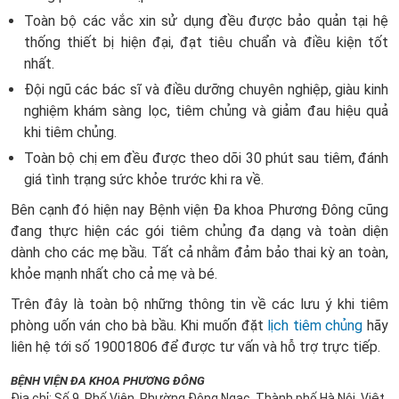
Toàn bộ các vắc xin sử dụng đều được bảo quản tại hệ
thống thiết bị hiện đại, đạt tiêu chuẩn và điều kiện tốt
nhất.
Đội ngũ các bác sĩ và điều dưỡng chuyên nghiệp, giàu kinh
nghiệm khám sàng lọc, tiêm chủng và giảm đau hiệu quả
khi tiêm chủng.
Toàn bộ chị em đều được theo dõi 30 phút sau tiêm, đánh
giá tình trạng sức khỏe trước khi ra về.
Bên cạnh đó hiện nay Bệnh viện Đa khoa Phương Đông cũng
đang thực hiện các gói tiêm chủng đa dạng và toàn diện
dành cho các mẹ bầu. Tất cả nhằm đảm bảo thai kỳ an toàn,
khỏe mạnh nhất cho cả mẹ và bé.
Trên đây là toàn bộ những thông tin về các lưu ý khi tiêm
phòng uốn ván cho bà bầu. Khi muốn đặt
lịch tiêm chủng
hãy
liên hệ tới số 19001806 để được tư vấn và hỗ trợ trực tiếp.
BỆNH VIỆN ĐA KHOA PHƯƠNG ĐÔNG
Địa chỉ: Số 9, Phố Viên, Phường Đông Ngạc, Thành phố Hà Nội, Việt