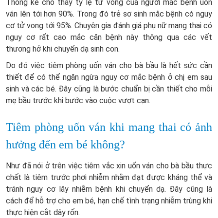
Thống kê cho thấy tỷ lệ tử vong của người mắc bệnh uốn
ván lên tới hơn 90%. Trong đó trẻ sơ sinh mắc bệnh có nguy
cơ tử vong tới 95%. Chuyên gia đánh giá phụ nữ mang thai có
nguy cơ rất cao mắc căn bệnh này thông qua các vết
thương hở khi chuyển dạ sinh con.
Do đó việc tiêm phòng uốn ván cho bà bầu là hết sức cần
thiết để có thể ngăn ngừa nguy cơ mắc bệnh ở chị em sau
sinh và các bé. Đây cũng là bước chuẩn bị cần thiết cho mỗi
mẹ bầu trước khi bước vào cuộc vượt cạn.
Tiêm phòng uốn ván khi mang thai có ảnh
hưởng đến em bé không?
Như đã nói ở trên việc tiêm vắc xin uốn ván cho bà bầu thực
chất là tiêm trước phơi nhiễm nhằm đạt được kháng thể và
tránh nguy cơ lây nhiễm bệnh khi chuyển dạ. Đây cũng là
cách để hỗ trợ cho em bé, hạn chế tình trạng nhiễm trùng khi
thực hiện cắt dây rốn.