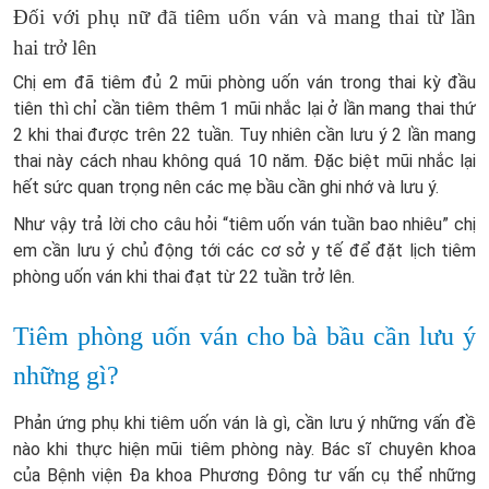
Đối với phụ nữ đã tiêm uốn ván và mang thai từ lần
hai trở lên
Chị em đã tiêm đủ 2 mũi phòng uốn ván trong thai kỳ đầu
tiên thì chỉ cần tiêm thêm 1 mũi nhắc lại ở lần mang thai thứ
2 khi thai được trên 22 tuần. Tuy nhiên cần lưu ý 2 lần mang
thai này cách nhau không quá 10 năm. Đặc biệt mũi nhắc lại
hết sức quan trọng nên các mẹ bầu cần ghi nhớ và lưu ý.
Như vậy trả lời cho câu hỏi “tiêm uốn ván tuần bao nhiêu” chị
em cần lưu ý chủ động tới các cơ sở y tế để đặt lịch tiêm
phòng uốn ván khi thai đạt từ 22 tuần trở lên.
Tiêm phòng uốn ván cho bà bầu cần lưu ý
những gì?
Phản ứng phụ khi tiêm uốn ván là gì, cần lưu ý những vấn đề
nào khi thực hiện mũi tiêm phòng này. Bác sĩ chuyên khoa
của Bệnh viện Đa khoa Phương Đông tư vấn cụ thể những