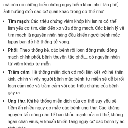
mà còn có những biến chứng nguy hiểm khác như tàn phế,
ảnh hưởng đến các cơ quan khác trong cơ thể như:
Tim mạch
: Các triệu chứng viêm khớp khi lan ra có thể
làm yếu cơ tim, dẫn đến xơ vữa động mạch. Các bệnh lý về
tim mạch là nguyên nhân hàng đầu khiến người bệnh mắc
lupus ban đỏ hệ thống tử vong.
Phổi
: Theo thống kê, các bệnh rối loạn đông máu động
mạch chính phổi, bệnh thuyên tắc phổi,... có nguyên nhân
từ viêm khớp tự miễn.
Trầm cảm
: Hệ thống miễn dịch có mối liên kết với hệ thần
kinh, chính vì vậy người bệnh mắc bệnh tự miễn sẽ dễ bị rối
loạn cảm xúc và trầm cảm với các triệu chứng của bệnh
gây ra.
Ung thư
: Khi hệ thống miễn dịch của cơ thể suy yếu sẽ
tiềm ẩn nhiều nguy cơ mắc các bệnh ung thư. Các kháng
nguyên tấn công các tế bào khỏe mạnh của cơ thể, không
ngăn chặn virus, vi khuẩn khiến tăng nguy cơ các bệnh lý ác