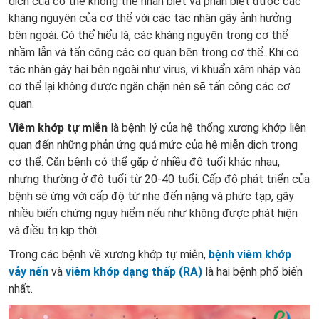
dịch của cơ thể không thể nhận biết và phân biệt được các
kháng nguyên của cơ thể với các tác nhân gây ảnh hưởng
bên ngoài. Có thể hiểu là, các kháng nguyên trong cơ thể
nhầm lẫn và tấn công các cơ quan bên trong cơ thể. Khi có
tác nhân gây hại bên ngoài như virus, vi khuẩn xâm nhập vào
cơ thể lại không được ngăn chặn nên sẽ tấn công các cơ
quan.
Viêm khớp tự miễn
là bệnh lý của hệ thống xương khớp liên
quan đến những phản ứng quá mức của hệ miễn dịch trong
cơ thể. Căn bệnh có thể gặp ở nhiều độ tuổi khác nhau,
nhưng thường ở độ tuổi từ 20-40 tuổi. Cấp độ phát triển của
bệnh sẽ ứng với cấp độ từ nhẹ đến nặng và phức tạp, gây
nhiều biến chứng nguy hiểm nếu như không được phát hiện
và điều trị kịp thời.
Trong các bệnh về xương khớp tự miễn,
bệnh viêm khớp
vảy nến
và
viêm khớp dạng thấp (RA)
là hai bệnh phổ biến
nhất.