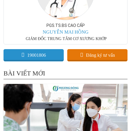
PGS.TS.BS CAO CẤP
NGUYỄN MAI HỒNG
GIÁM ĐỐC TRUNG TÂM CƠ XƯƠNG KHỚP
19001806
Đăng ký tư vấn
BÀI VIẾT MỚI