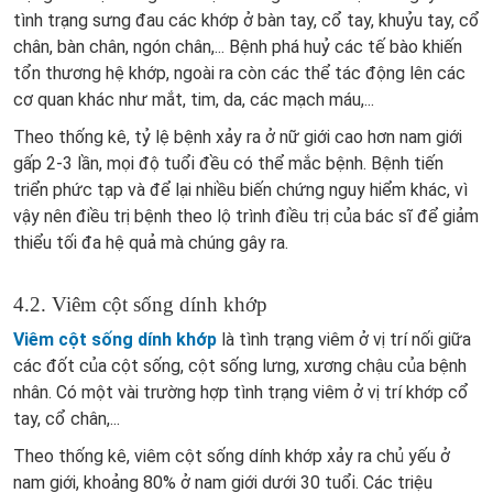
tình trạng sưng đau các khớp ở bàn tay, cổ tay, khuỷu tay, cổ
chân, bàn chân, ngón chân,... Bệnh phá huỷ các tế bào khiến
tổn thương hệ khớp, ngoài ra còn các thể tác động lên các
cơ quan khác như mắt, tim, da, các mạch máu,...
Theo thống kê, tỷ lệ bệnh xảy ra ở nữ giới cao hơn nam giới
gấp 2-3 lần, mọi độ tuổi đều có thể mắc bệnh. Bệnh tiến
triển phức tạp và để lại nhiều biến chứng nguy hiểm khác, vì
vậy nên điều trị bệnh theo lộ trình điều trị của bác sĩ để giảm
thiểu tối đa hệ quả mà chúng gây ra.
4.2. Viêm cột sống dính khớp
Viêm cột sống dính khớp
là tình trạng viêm ở vị trí nối giữa
các đốt của cột sống, cột sống lưng, xương chậu của bệnh
nhân. Có một vài trường hợp tình trạng viêm ở vị trí khớp cổ
tay, cổ chân,...
Theo thống kê, viêm cột sống dính khớp xảy ra chủ yếu ở
nam giới, khoảng 80% ở nam giới dưới 30 tuổi. Các triệu