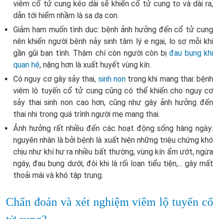
viêm cổ tử cung kéo dài sẽ khiến cổ tử cung to và dài ra,
dẫn tới hiểm nhầm là sa dạ con.
Giảm ham muốn tình dục: bệnh ảnh hưởng đến cổ tử cung
nên khiến người bệnh nảy sinh tâm lý e ngại, lo sợ mỗi khi
gần gũi bạn tình. Thậm chí còn người còn bị
đau bụng khi
quan hệ
, nặng hơn là xuất huyết vùng kín.
Có nguy cơ gây sảy thai,
sinh non
trong khi mang thai: bệnh
viêm lộ tuyến cổ tử cung cũng có thể khiến cho nguy cơ
sảy thai sinh non cao hơn, cũng như gây ảnh hưởng đến
thai nhi trong quá trình người mẹ mang thai.
Ảnh hưởng rất nhiều đến các hoạt động sống hàng ngày:
nguyên nhân là bởi bệnh là xuất hiện những triệu chứng khó
chịu như khí hư ra nhiều bất thường, vùng kín ẩm ướt, ngứa
ngáy, đau bụng dưới, đôi khi là rối loạn tiểu tiện,... gây mất
thoải mái và khó tập trung.
Chẩn đoán và xét nghiệm viêm lộ tuyến cổ