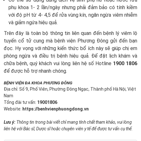
phụ khoa 1- 2 lần/ngày nhưng phải đảm bảo có tính kiềm
với độ pH từ 4- 4,5 để rửa vùng kín, ngăn ngừa viêm nhiễm
và giảm ngứa hiệu quả.
Trên đây là toàn bộ thông tin liên quan đến bệnh lý viêm lộ
tuyến cổ tử cung mà bệnh viện Phương Đông gửi đến bạn
đọc. Hy vọng với những kiến thức bổ ích này sẽ giúp chị em
phòng ngừa và điều trị bệnh hiệu quả. Để đặt lịch khám và
chữa bệnh, quý khách vui lòng liên hệ số Hotline
1900 1806
để được hỗ trợ nhanh chóng.
BỆNH VIỆN ĐA KHOA PHƯƠNG ĐÔNG
Địa chỉ: Số 9, Phố Viên, Phường Đông Ngạc, Thành phố Hà Nội, Việt
Nam
Tổng đài tư vấn:
19001806
Website:
https://benhvienphuongdong.vn
Lưu ý:
Thông tin trong bài viết chỉ mang tính chất tham khảo, vui lòng
liên hệ với Bác sĩ, Dược sĩ hoặc chuyên viên y tế để được tư vấn cụ thể.