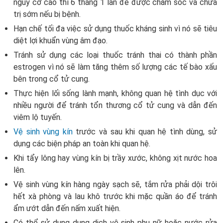
nguy cơ cao thì 6 tháng 1 lần để được chăm sóc và chữa
trị sớm nếu bị bệnh.
Hạn chế tối đa việc sử dụng thuốc kháng sinh vì nó sẽ tiêu
diệt lợi khuẩn vùng âm đạo.
Tránh sử dụng các loại thuốc tránh thai có thành phần
estrogen vì nó sẽ làm tăng thêm số lượng các tế bào xấu
bên trong cổ tử cung.
Thực hiện lối sống lành mạnh, không quan hệ tình dục với
nhiều người để tránh tổn thương cổ tử cung và dẫn đến
viêm lộ tuyến.
Vệ sinh vùng kín
trước và sau khi quan hệ tình dùng, sử
dụng các biện pháp an toàn khi quan hệ.
Khi tẩy lông hay vùng kín bị trầy xước, không xịt nước hoa
lên.
Vệ sinh vùng kín hàng ngày sạch sẽ, tắm rửa phải dội trôi
hết xà phòng và lau khô trước khi mặc quần áo để tránh
ẩm ướt dẫn đến nấm xuất hiện.
Có thể sử dụng dung dịch vệ sinh phụ nữ hoặc nước rửa