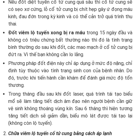
Nếu đốt diệt tuyến cổ tử cung quá sâu thì cổ tử cung sẽ
có sẹo xơ cứng, lỗ cổ tử cung bị chít hẹp gây ứ đọng máu
kinh, đau đớn trong kỳ kinh và có thể cản trở quá trình thụ
thai.
Đốt viêm lộ tuyến xong bị ra máu
trong 15 ngày đầu và
không có triệu chứng bất thường nào thì đó là tình trạng
bình thường do sau khi đốt, các mao mạch ở cổ tử cung bị
đứt ra. Vì thế bạn không cần lo lắng.
Phương pháp đốt điện này chỉ áp dụng ở mức độ nặng, chỉ
định tùy thuộc vào tình trạng sinh con của bệnh nhân. Do
đó, trước khi tiến hành cần khám để đánh giá mức độ tổn
thương.
Trong tháng đầu sau khi đốt laser, quá trình tái tạo biểu
mổ sẽ làm tăng tiết dịch âm đạo nên người bệnh cần giữ
vệ sinh không thoáng vùng kín. Sau 6 tháng thì hiện tương
tăng tiết dịch sẽ giảm dần, biểu mô lát được tái tạo lại
(không còn lộ tuyến).
Chữa viêm lộ tuyến cổ tử cung bằng cách áp lạnh