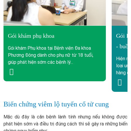
Gói khám phụ khoa
Gói K
- buồ
Gói khám Phụ khoa tại Bệnh viện Đa khoa
Phương Đông dành cho phụ nữ từ 18 tuổi,
Hiện na
giúp phát hiện sớm các bệnh lý...
loại un
hàng đầ
Biến chứng viêm lộ tuyến cổ tử cung
Mặc dù đây là căn bệnh lành tính nhưng nếu không được
phát hiện sớm và điều trị đúng cách thì sẽ gây ra những biến
chứng nguy hiểm như: