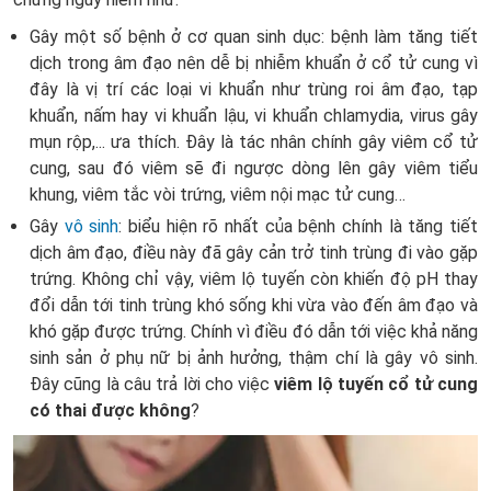
Gây một số bệnh ở cơ quan sinh dục: bệnh làm tăng tiết
dịch trong âm đạo nên dễ bị nhiễm khuẩn ở cổ tử cung vì
đây là vị trí các loại vi khuẩn như trùng roi âm đạo, tạp
khuẩn, nấm hay vi khuẩn lậu, vi khuẩn chlamydia, virus gây
mụn rộp,... ưa thích. Đây là tác nhân chính gây viêm cổ tử
cung, sau đó viêm sẽ đi ngược dòng lên gây viêm tiểu
khung, viêm tắc vòi trứng, viêm nội mạc tử cung…
Gây
vô sinh
: biểu hiện rõ nhất của bệnh chính là tăng tiết
dịch âm đạo, điều này đã gây cản trở tinh trùng đi vào gặp
trứng. Không chỉ vậy, viêm lộ tuyến còn khiến độ pH thay
đổi dẫn tới tinh trùng khó sống khi vừa vào đến âm đạo và
khó gặp được trứng. Chính vì điều đó dẫn tới việc khả năng
sinh sản ở phụ nữ bị ảnh hưởng, thậm chí là gây vô sinh.
Đây cũng là câu trả lời cho việc
viêm lộ tuyến cổ tử cung
có thai được không
?