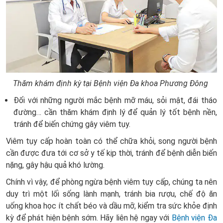
Thăm khám định kỳ tại Bệnh viện Đa khoa Phương Đông
Đối với những người mắc bệnh mỡ máu, sỏi mật, đái tháo
đường… cần thăm khám định lý để quản lý tốt bệnh nền,
tránh để biến chứng gây viêm tụy.
Viêm tụy cấp hoàn toàn có thể chữa khỏi, song người bệnh
cần được đưa tới cơ sở y tế kịp thời, tránh để bệnh diễn biến
nặng, gây hậu quả khó lường.
Chính vì vậy, để phòng ngừa bệnh viêm tụy cấp, chúng ta nên
duy trì một lối sống lành mạnh, tránh bia rượu, chế độ ăn
uống khoa học ít chất béo và dầu mỡ, kiểm tra sức khỏe định
kỳ để phát hiện bệnh sớm. Hãy liên hệ ngay với
Bệnh viện Đa