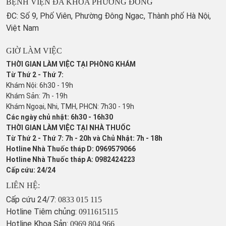
BỆNH VIỆN ĐA KHOA PHƯƠNG ĐÔNG
ĐC: Số 9, Phố Viên, Phường Đông Ngạc, Thành phố Hà Nội,
Việt Nam
GIỜ LÀM VIỆC
THỜI GIAN LÀM VIỆC TẠI PHÒNG KHÁM
Từ Thứ 2 - Thứ 7:
Khám Nội: 6h30 - 19h
Khám Sản: 7h - 19h
Khám Ngoại, Nhi, TMH, PHCN: 7h30 - 19h
Các ngày chủ nhật: 6h30 - 16h30
THỜI GIAN LÀM VIỆC TẠI NHÀ THUỐC
Từ Thứ 2 - Thứ 7: 7h - 20h và Chủ Nhật: 7h - 18h
Hotline Nhà Thuốc tháp D: 0969579066
Hotline Nhà Thuốc tháp A: 0982424223
Cấp cứu: 24/24
LIÊN HỆ:
Cấp cứu 24/7:
0833 015 115
Hotline Tiêm chủng:
0911615115
Hotline Khoa Sản:
0969 804 966