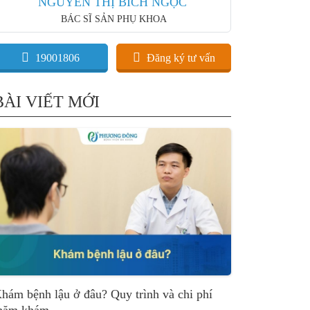
NGUYỄN THỊ BÍCH NGỌC
BÁC SĨ SẢN PHỤ KHOA
19001806
Đăng ký tư vấn
BÀI VIẾT MỚI
hám bệnh lậu ở đâu? Quy trình và chi phí