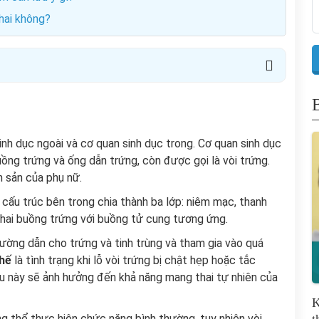
thai không?
nh dục ngoài và cơ quan sinh dục trong. Cơ quan sinh dục
uồng trứng và ống dẫn trứng, còn được gọi là vòi trứng.
h sản của phụ nữ.
 cấu trúc bên trong chia thành ba lớp: niêm mạc, thanh
i hai buồng trứng với buồng tử cung tương ứng.
đường dẫn cho trứng và tinh trùng và tham gia vào quá
chế
là tình trạng khi lỗ vòi trứng bị chật hẹp hoặc tắc
ều này sẽ ảnh hưởng đến khả năng mang thai tự nhiên của
K
ông thể thực hiện chức năng bình thường, tuy nhiên
vòi