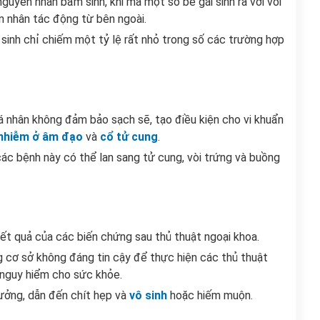
guyên nhân bẩm sinh, khi mà một số bé gái sinh ra với vòi
n nhân tác động từ bên ngoài.
sinh chỉ chiếm một tỷ lệ rất nhỏ trong số các trường hợp
á nhân không đảm bảo sạch sẽ, tạo điều kiện cho vi khuẩn
nhiễm ở âm đạo
và
cổ tử cung
.
 các bệnh này có thể lan sang tử cung, vòi trứng và buồng
kết quả của các biến chứng sau thủ thuật ngoại khoa.
cơ sở không đáng tin cậy để thực hiện các thủ thuật
ng nguy hiểm cho sức khỏe.
hưởng, dẫn đến chít hẹp và
vô sinh
hoặc hiếm muộn.