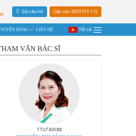
Gửi câu hỏi
Cấp cứu: 0833 015 115
06
Tất cả
TUYỂN DỤNG
LIÊN HỆ
THAM VẤN BÁC SĨ
TTUT.BSCKII