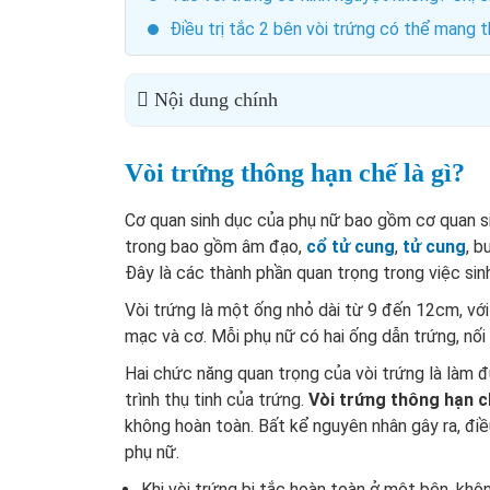
Điều trị tắc 2 bên vòi trứng có thể mang 
Nội dung chính
Vòi trứng thông hạn chế là gì?
Cơ quan sinh dục của phụ nữ bao gồm cơ quan si
trong bao gồm âm đạo,
cổ tử cung
,
tử cung
, b
Đây là các thành phần quan trọng trong việc sin
Vòi trứng là một ống nhỏ dài từ 9 đến 12cm, với
mạc và cơ. Mỗi phụ nữ có hai ống dẫn trứng, nố
Hai chức năng quan trọng của vòi trứng là làm 
trình thụ tinh của trứng.
Vòi trứng thông hạn 
không hoàn toàn. Bất kể nguyên nhân gây ra, đi
phụ nữ.
Khi vòi trứng bị tắc hoàn toàn ở một bên, kh