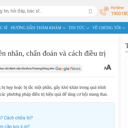
Hotline
190018
C SĨ
HƯỚNG DẪN THĂM KHÁM
TIN TỨC
VỀ CHÚNG TÔI
n nhân, chẩn đoán và cách điều trị
g bị hẹp hoặc bị tắc một phần, gây khó khăn trong quá trình
các phương pháp điều trị hiệu quả để tăng cơ hội mang thai.
g? Cách chữa trị?
m cần lưu ý gì?