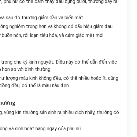
ần, phụ nữ có thể cảm thấy đau bụng dưới, thường xảy ra
và sau đó thường giảm dần và biến mất.
ường nghiêm trọng hơn và không có dấu hiệu giảm đau.
 buồn nôn, rối loạn tiêu hóa, và cảm giác mệt mỏi.
n trong chu kỳ kinh nguyệt. Điều này có thể dẫn đến việc
ễ hơn so với bình thường.
hư lượng máu kinh không đều, có thể nhiều hoặc ít, cũng
đồng đều, có thể là màu nâu đen.
thường
g, vùng kín thường sản sinh ra nhiều dịch nhầy, thường có
ống và sinh hoạt hàng ngày của phụ nữ.