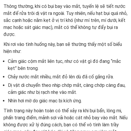
Thông thường, khi có bụi bay vào mắt, tuyến lệ sẽ tiết nước
mắt để rửa trôi dị vật ra ngoài. Tuy nhiên, nếu hạt bụi quá nhỏ,
sắc cạnh hoặc nằm kẹt ở vị trí khó (như mí trên, mí dưới, kết
mạc hoặc sát giác mạc), mắt có thể không tự đẩy bụi ra
được.
Khi rơi vào tình huống này, bạn sẽ thường thấy một số biểu
hiện như:
Cảm giác cộm mắt liên tục, như có vật gì đó đang “mắc
kẹt” bên trong.
Chảy nước mắt nhiều, mắt đỏ lên dù đã cố gắng rửa.
Dị vật di chuyển theo nhịp chớp mắt, càng chớp càng đau,
cảm giác như bị rạch nhẹ vào mắt.
Nhìn hơi mờ do giác mạc bị kích ứng.
Tình trạng này hoàn toàn có thể xảy ra khi bụi bẩn, lông mi,
phấn trang điểm, mảnh sợi vải hoặc cát nhỏ bay vào mắt. Nếu
không được xử lý đúng cách, bạn có thể vô tình làm trầy