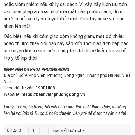
hoặc viêm nhiễm nếu xử lý sai cách. Vì vậy, hãy luôn ưu tiên
các biện pháp an toàn như rửa mắt bằng nước sạch, dùng
nước muối sinh lý và tuyệt đối tránh đưa tay hoặc vật sắc
nhọn lên mắt.
Đặc biệt, nếu khi cảm giác cộm không giảm, mắt đỏ nhiều
hoặc thị lực thay đổi bạn hãy sắp xếp thời gian đến gặp bác
sĩ chuyên khoa càng sớm càng tốt để được kiểm tra và hỗ
trợ y tế kịp thời!
BỆNH VIỆN ĐA KHOA PHƯƠNG ĐÔNG
Địa chỉ: Số 9, Phố Viên, Phường Đông Ngạc, Thành phố Hà Nội, Việt
Nam
Tổng đài tư vấn:
19001806
Website:
https://benhvienphuongdong.vn
Lưu ý:
Thông tin trong bài viết chỉ mang tính chất tham khảo, vui lòng
liên hệ với Bác sĩ, Dược sĩ hoặc chuyên viên y tế để được tư vấn cụ thể.
1,603
Bài viết hữu ích?