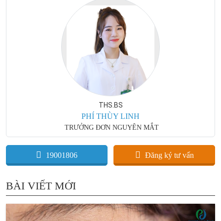
THS.BS
PHÍ THÙY LINH
TRƯỞNG ĐƠN NGUYÊN MẮT
19001806
Đăng ký tư vấn
BÀI VIẾT MỚI