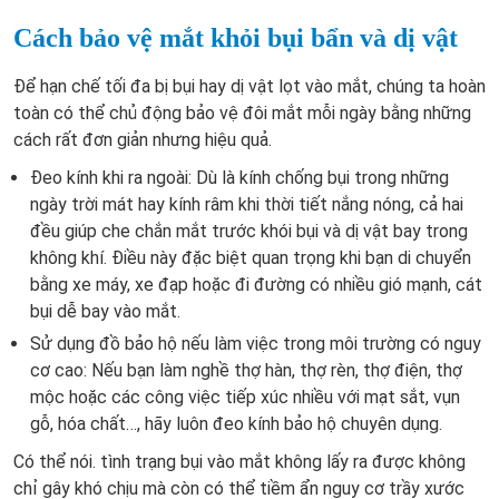
Cách bảo vệ mắt khỏi bụi bẩn và dị vật
Để hạn chế tối đa bị bụi hay dị vật lọt vào mắt, chúng ta hoàn
toàn có thể chủ động bảo vệ đôi mắt mỗi ngày bằng những
cách rất đơn giản nhưng hiệu quả.
Đeo kính khi ra ngoài: Dù là kính chống bụi trong những
ngày trời mát hay kính râm khi thời tiết nắng nóng, cả hai
đều giúp che chắn mắt trước khói bụi và dị vật bay trong
không khí. Điều này đặc biệt quan trọng khi bạn di chuyển
bằng xe máy, xe đạp hoặc đi đường có nhiều gió mạnh, cát
bụi dễ bay vào mắt.
Sử dụng đồ bảo hộ nếu làm việc trong môi trường có nguy
cơ cao: Nếu bạn làm nghề thợ hàn, thợ rèn, thợ điện, thợ
mộc hoặc các công việc tiếp xúc nhiều với mạt sắt, vụn
gỗ, hóa chất…, hãy luôn đeo kính bảo hộ chuyên dụng.
Có thể nói. tình trạng bụi vào mắt không lấy ra được không
chỉ gây khó chịu mà còn có thể tiềm ẩn nguy cơ trầy xước