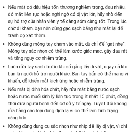
Nếu mắt có dấu hiệu tổn thương nghiêm trọng, đau nhiều,
đỏ mắt liên tục hoặc nghi ngờ có dị vật lớn, hãy nhờ đến
sự hỗ trợ của nhân viên y tế càng sớm càng tốt. Trong lúc
chờ đi khám, bạn nên dùng gạc sạch băng nhẹ mắt lại để
tránh cọ xát thêm.
Không dùng móng tay chạm vào mắt, dù chỉ để “gạt nhẹ”.
Móng tay sắc nhọn có thể làm xước giác mạc, gây đau rát
và tăng nguy cơ nhiễm trùng.
Luôn rửa tay sạch trước khi cố gắng lấy dị vật, ngay cả khi
bạn là người hỗ trợ người khác. Bàn tay bẩn có thể mang vi
khuẩn, dễ khiến mắt kích ứng hoặc nhiễm trùng.
Nếu mắt bị dính hóa chất, hãy rửa mắt bằng nước sạch
hoặc nước muối sinh lý liên tục trong ít nhất 15 phút, đồng
thời đưa người bệnh đến cơ sở y tế ngay. Tuyệt đối không
rửa bằng các loại dung dịch lạ vì có thể làm tình trạng
nặng hơn.
Không dùng dụng cụ sắc nhọn như nhíp để lấy dị vật, vì chỉ