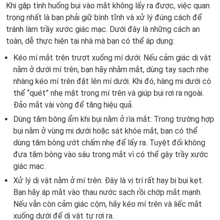
Khi gặp tình huống bụi vào mắt không lấy ra được, việc quan
trọng nhất là bạn phải giữ bình tĩnh và xử lý đúng cách để
tránh làm trầy xước giác mạc. Dưới đây là những cách an
toàn, dễ thực hiện tại nhà mà bạn có thể áp dụng:
Kéo mí mắt trên trượt xuống mí dưới: Nếu cảm giác dị vật
nằm ở dưới mí trên, bạn hãy nhắm mắt, dùng tay sạch nhẹ
nhàng kéo mí trên đặt lên mí dưới. Khi đó, hàng mi dưới có
thể “quét” nhẹ mặt trong mí trên và giúp bụi rơi ra ngoài.
Đảo mắt vài vòng để tăng hiệu quả.
Dùng tăm bông ẩm khi bụi nằm ở rìa mắt: Trong trường hợp
bụi nằm ở vùng mi dưới hoặc sát khóe mắt, bạn có thể
dùng tăm bông ướt chấm nhẹ để lấy ra. Tuyệt đối không
đưa tăm bông vào sâu trong mắt vì có thể gây trầy xước
giác mạc.
Xử lý dị vật nằm ở mí trên: Đây là vị trí rất hay bị bụi kẹt.
Bạn hãy áp mắt vào thau nước sạch rồi chớp mắt mạnh.
Nếu vẫn còn cảm giác cộm, hãy kéo mí trên và liếc mắt
xuống dưới để dị vật tự rơi ra.