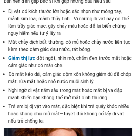
Bạn nên đến gặp bác sĩ khi gặp những dấu hiệu sau:
Dị vật có kích thước lớn hoặc sắc nhọn như móng tay,
mảnh kim loại, mảnh thủy tinh… Vì những dị vật này có thể
làm trầy giác mạc, gây chảy máu hoặc để lại biến chứng
nguy hiểm nếu tự ý lấy ra.
Mắt chảy dịch bất thường, có mủ hoặc chảy nước liên tục
kèm theo cảm giác đau nhức, rát bỏng.
Giảm thị lực
đột ngột, nhìn mờ, chấm đen trước mắt hoặc
cảm giác như có màn che.
Đỏ mắt kéo dài, cảm giác cộm xốn không giảm dù đã chớp
mắt, rửa mắt hoặc nhỏ nước muối sinh lý.
Nghi ngờ dị vật nằm sâu trong mắt hoặc mắt bị va đập
mạnh khiến bạn không thể mở mắt bình thường.
Trẻ em bị dị vật vào mắt, đặc biệt khi trẻ quấy khóc nhiều
hoặc không chịu mở mắt—tuyệt đối không cố lấy dị vật
nếu trẻ chống lại.