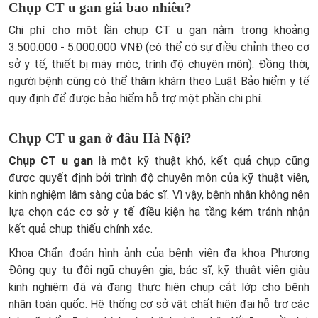
Chụp CT u gan giá bao nhiêu?
Chi phí cho một lần chụp CT u gan nằm trong khoảng
3.500.000 - 5.000.000 VNĐ (có thể có sự điều chỉnh theo cơ
sở y tế, thiết bị máy móc, trình độ chuyên môn). Đồng thời,
người bệnh cũng có thể thăm khám theo Luật Bảo hiểm y tế
quy định để được bảo hiểm hỗ trợ một phần chi phí.
Chụp CT u gan ở đâu Hà Nội?
Chụp CT u gan
là một kỹ thuật khó, kết quả chụp cũng
được quyết định bởi trình độ chuyên môn của kỹ thuật viên,
kinh nghiệm lâm sàng của bác sĩ. Vì vậy, bệnh nhân không nên
lựa chọn các cơ sở y tế điều kiện hạ tầng kém tránh nhận
kết quả chụp thiếu chính xác.
Khoa Chẩn đoán hình ảnh của bệnh viện đa khoa Phương
Đông quy tụ đội ngũ chuyên gia, bác sĩ, kỹ thuật viên giàu
kinh nghiệm đã và đang thực hiện chụp cắt lớp cho bệnh
nhân toàn quốc. Hệ thống cơ sở vật chất hiện đại hỗ trợ các