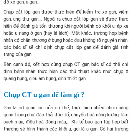
độ xơ gan, u gan,...
Chụp cắt lớp gan được thực hiện để kiểm tra xơ gan, viêm
gan, ung thư gan,... Ngoài ra chụp cắt lớp gan sẽ được thực
hiện để đánh giá tổn thương khi người bệnh có khối u, áp xe
hoặc u nang ở gan (hay lá lách). Mặt khác, trường hợp bệnh
nhân có chấn thương ở bụng hoặc đau không rõ nguyên nhân,
các bác sĩ sẽ chỉ định chụp cắt lớp gan để đánh giá tình
trạng của gan.
Bên cạnh đó, kết hợp cùng chụp CT gan bác sĩ có thể chỉ
định bệnh nhân thực hiện các thủ thuật khác như: chụp X
quang bụng, siêu âm bụng, sinh thiết gan,...
Chụp CT u gan để làm gì ?
Gan là cơ quan lớn của cơ thể, thực hiện nhiều chức năng
quan trọng như đào thải độc tố, chuyển hoá năng lượng, làm
sạch máu, điều hoà đông máu,... Khi tế bào gan tập hợp bất
thường sẽ hình thành các khối u, gọi là u gan. Có hai trường