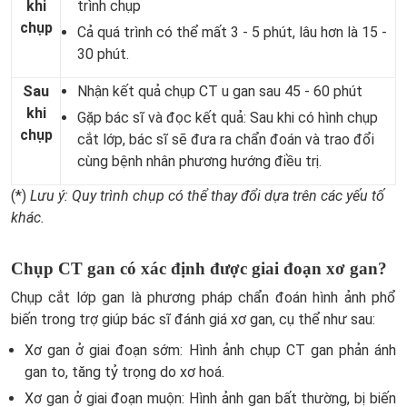
khi
trình chụp
chụp
Cả quá trình có thể mất 3 - 5 phút, lâu hơn là 15 -
30 phút.
Sau
Nhận kết quả chụp CT u gan sau 45 - 60 phút
khi
Gặp bác sĩ và đọc kết quả: Sau khi có hình chụp
chụp
cắt lớp, bác sĩ sẽ đưa ra chẩn đoán và trao đổi
cùng bệnh nhân phương hướng điều trị.
(*)
Lưu ý: Quy trình chụp có thể thay đổi dựa trên các yếu tố
khác.
Chụp CT gan có xác định được giai đoạn xơ gan?
Chụp cắt lớp gan là phương pháp chẩn đoán hình ảnh phổ
biến trong trợ giúp bác sĩ đánh giá xơ gan, cụ thể như sau:
Xơ gan ở giai đoạn sớm: Hình ảnh chụp CT gan phản ánh
gan to, tăng tỷ trọng do xơ hoá.
Xơ gan ở giai đoạn muộn: Hình ảnh gan bất thường, bị biến