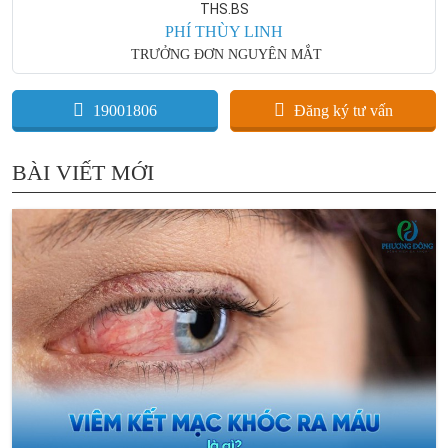
THS.BS
PHÍ THÙY LINH
TRƯỞNG ĐƠN NGUYÊN MẮT
19001806
Đăng ký tư vấn
BÀI VIẾT MỚI