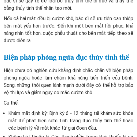
bác sĩ sẽ gây tê để loại bỏ thủy tinh thể bị đục và thay thế
bằng thủy tinh thể nhân tạo mới.
Nếu cả hai mắt đều bị cườm khô, bác sĩ sẽ ưu tiên can thiệp
bên mắt yếu hơn trước. Đến khi một bên mắt hồi phục, khả
năng nhìn tốt hơn, cuộc phẫu thuật cho bên mắt tiếp theo sẽ
được diễn ra.
Biện pháp phòng ngừa đục thủy tinh thể
Hiện chưa có nghiên cứu khẳng định chắc chắn về biện pháp
phòng ngừa hoặc làm chậm khả năng tiến triển của bệnh.
Song, những thói quen lành mạnh dưới đây có thể hỗ trợ bảo
vệ thị lực và giảm nguy cơ mắc cườm khô.
Cụ thể:
Khám mắt định kỳ: Định kỳ 6 - 12 tháng tái khám sức khỏe
mắt để phát hiện sớm tình trạng đục thủy tinh thể hoặc
các bệnh lý về mắt khác từ giai đoạn đầu.
Không hút thuốc lá: Các thành phần trong khói thuốc lá có