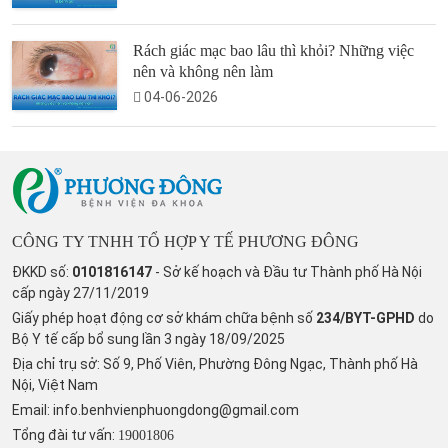
Rách giác mạc bao lâu thì khỏi? Những việc
nên và không nên làm
04-06-2026
CÔNG TY TNHH TỔ HỢP Y TẾ PHƯƠNG ĐÔNG
ĐKKD số:
0101816147
- Sở kế hoạch và Đầu tư Thành phố Hà Nội
cấp ngày 27/11/2019
Giấy phép hoạt động cơ sở khám chữa bệnh số
234/BYT-GPHD
do
Bộ Y tế cấp bổ sung lần 3 ngày 18/09/2025
Địa chỉ trụ sở: Số 9, Phố Viên, Phường Đông Ngạc, Thành phố Hà
Nội, Việt Nam
Email:
info.benhvienphuongdong@gmail.com
Tổng đài tư vấn:
19001806