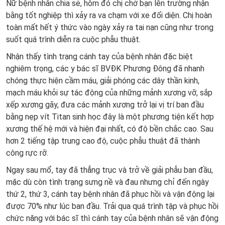
Nữ bệnh nhân chia sẻ, hôm đó chị chở bạn lên trường nhận
bằng tốt nghiệp thì xảy ra va chạm với xe đối diện. Chị hoàn
toàn mất hết ý thức vào ngày xảy ra tai nạn cũng như trong
suốt quá trình diễn ra cuộc phẫu thuật.
Nhận thấy tình trạng cánh tay của bệnh nhân đặc biệt
nghiêm trọng, các y bác sĩ BVĐK Phương Đông đã nhanh
chóng thực hiện cầm máu, giải phóng các dây thần kinh,
mạch máu khỏi sự tác động của những mảnh xương vỡ, sắp
xếp xương gãy, đưa các mảnh xương trở lại vị trí ban đầu
bằng nẹp vít Titan sinh học đây là một phương tiện kết hợp
xương thế hệ mới và hiện đại nhất, có độ bền chắc cao. Sau
hơn 2 tiếng tập trung cao độ, cuộc phẫu thuật đã thành
công rực rỡ.
Ngay sau mổ, tay đã thẳng trục và trở về giải phẫu ban đầu,
mặc dù còn tình trạng sưng nề và đau nhưng chỉ đến ngày
thứ 2, thứ 3, cánh tay bệnh nhân đã phục hồi và vận động lại
được 70% như lúc ban đầu. Trải qua quá trình tập và phục hồi
chức năng với bác sĩ thì cánh tay của bệnh nhân sẽ vận động