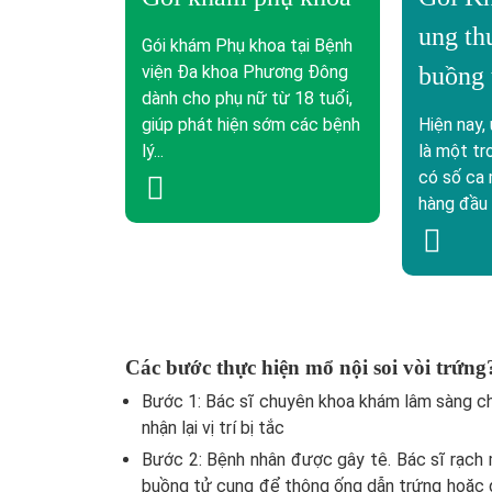
ung th
Gói khám Phụ khoa tại Bệnh
viện Đa khoa Phương Đông
buồng 
dành cho phụ nữ từ 18 tuổi,
giúp phát hiện sớm các bệnh
Hiện nay,
lý...
là một tr
có số ca
hàng đầu V
Các bước thực hiện mổ nội soi vòi trứng
Bước 1: Bác sĩ chuyên khoa khám lâm sàng c
nhận lại vị trí bị tắc
Bước 2: Bệnh nhân được gây tê. Bác sĩ rạch 
buồng tử cung để thông ống dẫn trứng hoặc 