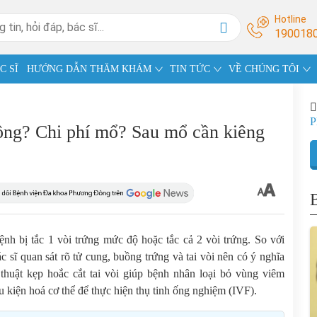
Hotline
190018
C SĨ
HƯỚNG DẪN THĂM KHÁM
TIN TỨC
VỀ CHÚNG TÔI
P
hông? Chi phí mổ? Sau mổ cần kiêng
ệnh bị tắc 1 vòi trứng mức độ hoặc tắc cả 2 vòi trứng. So với
sĩ quan sát rõ tử cung, buồng trứng và tai vòi nên có ý nghĩa
u thuật kẹp hoắc cắt tai vòi giúp bệnh nhân loại bỏ vùng viêm
 kiện hoá cơ thể để thực hiện thụ tinh ống nghiệm (IVF).