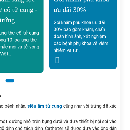
ư cổ tử cung -
ưu đãi 30%
trứng
Gói khám phụ khoa ưu đãi
30% bao gồm khám, chẩn
 ung thư cổ tử cung
đoán hình ảnh, xét nghiệm
ong 10 loại ung thư
các bệnh phụ khoa về viêm
 mắc mới và tử vong
nhiễm và tư...
iệt...
?
ho bệnh nhân,
siêu âm tử cung
cũng như vòi trứng để xác
một đường nhỏ trên bụng dưới và đưa thiết bị nội soi vào
gỡ dính chỗ tách dính. Catheter sẽ được đưa vào ống dẫn