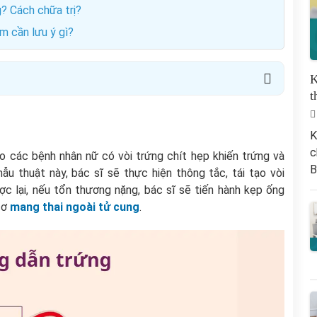
g? Cách chữa trị?
m cần lưu ý gì?
K
t
K
c
cho các bệnh nhân nữ có vòi trứng chít hẹp khiến trứng và
B
u thuật này, bác sĩ sẽ thực hiện thông tắc, tái tạo vòi
ược lại, nếu tổn thương nặng, bác sĩ sẽ tiến hành kẹp ống
cơ
mang thai ngoài tử cung
.