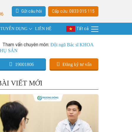
Gửi câu hỏi
Cấp cứu: 0833 015 115
06
Tất cả
TUYỂN DỤNG
LIÊN HỆ
Tham vấn chuyên môn:
Đội ngũ Bác sĩ KHOA
HỤ SẢN
19001806
Đăng ký tư vấn
BÀI VIẾT MỚI