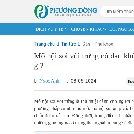
DỊCH VỤ Y TẾ
CHUYÊN KHOA
ĐỘI NGŨ BÁ
Trang chủ
Tin tức
Sản - Phụ khoa
Mổ nội soi vòi trứng có đau k
gì?
08-05-2024
Ngọc Anh
Mổ nội soi vòi trứng là thủ thuật dành cho người b
phương pháp cũ như mổ mở, mổ nội soi giúp các bác 
chẩn đoán rất cao. Đồng thời, trong điều trị, phẫ
nhiễm, giảm nguy cơ mang thai ngoài tử cung và điều