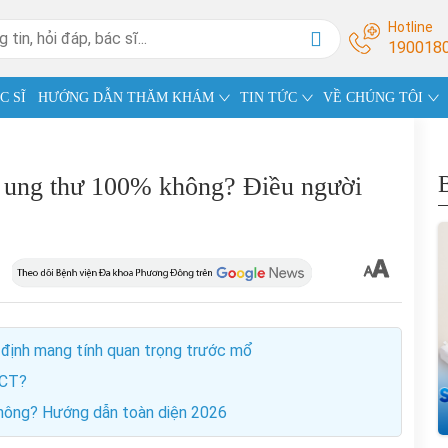
Hotline
190018
C SĨ
HƯỚNG DẪN THĂM KHÁM
TIN TỨC
VỀ CHÚNG TÔI
c ung thư 100% không? Điều người
định mang tính quan trọng trước mổ
/CT?
hông? Hướng dẫn toàn diện 2026