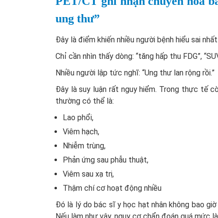
PET/CT ghi nhận chuyển hóa bấ
ung thư”
Đây là điểm khiến nhiều người bệnh hiểu sai nhấ
Chỉ cần nhìn thấy dòng: “tăng hấp thu FDG”, “SU
Nhiều người lập tức nghĩ: “Ung thư lan rộng rồi.”
Đây là suy luận rất nguy hiểm. Trong thực tế c
thường có thể là:
Lao phổi,
Viêm hạch,
Nhiễm trùng,
Phản ứng sau phẫu thuật,
Viêm sau xạ trị,
Thậm chí cơ hoạt động nhiều
Đó là lý do bác sĩ y học hạt nhân không bao gi
Nếu làm như vậy, nguy cơ chẩn đoán quá mức là 