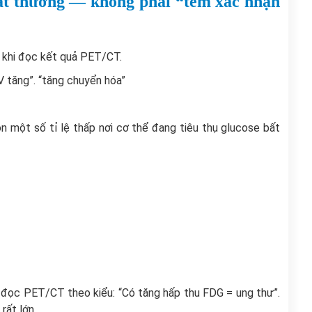
t thường — không phải “tem xác nhận
t khi đọc kết quả PET/CT.
V tăng”. “tăng chuyển hóa”
òn một số tỉ lệ thấp nơi cơ thể đang tiêu thụ glucose bất
ờ đọc PET/CT theo kiểu: “Có tăng hấp thu FDG = ung thư”.
rất lớn.