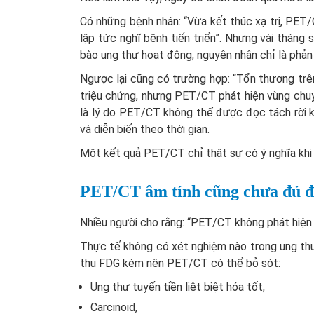
Có những bệnh nhân: “Vừa kết thúc xạ trị, PET/C
lập tức nghĩ bệnh tiến triển”. Nhưng vài tháng
bào ung thư hoạt động, nguyên nhân chỉ là phản 
Ngược lại cũng có trường hợp: “Tổn thương trê
triệu chứng, nhưng PET/CT phát hiện vùng chuyể
là lý do PET/CT không thể được đọc tách rời k
và diễn biến theo thời gian.
Một kết quả PET/CT chỉ thật sự có ý nghĩa khi
PET/CT âm tính cũng chưa đủ để
Nhiều người cho rằng: “PET/CT không phát hiện 
Thực tế không có xét nghiệm nào trong ung thư
thu FDG kém nên PET/CT có thể bỏ sót:
Ung thư tuyến tiền liệt biệt hóa tốt,
Carcinoid,