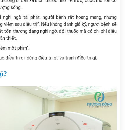
hương di căn xa kích thước nhỏ”. Khi đó, cuộc mổ lớn có
lượng sống.
 nghi ngờ tái phát, người bệnh rất hoang mang, nhưng
viêm sau điều trị”. Nếu không đánh giá kỹ, người bệnh sẽ
chất tổn thương đang nghi ngờ, đổi thuốc mà có chi phí điều
ần thiết.
hêm một phim”.
điều trị gì, dừng điều trị gì, và tránh điều trị gì.
gì?