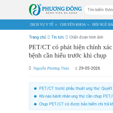
DỊCH VỤ Y TẾ
CHUYÊN KHOA
ĐỘI NGŨ BÁ
Trang chủ
Tin tức
Chẩn đoán hình ảnh
PET/CT có phát hiện chính xá
bệnh cần hiểu trước khi chụp
29-05-2026
Nguyễn Phương Thảo
PET/CT trước phẫu thuật ung thư: Quyết 
Khi nào bệnh nhân ung thư cần chụp PET
Chụp PET/CT có được bảo hiểm chi trả k