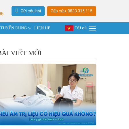
Gửi câu hỏi
Cấp cứu: 0833 015 115
06
Tất cả
TUYỂN DỤNG
LIÊN HỆ
BÀI VIẾT MỚI