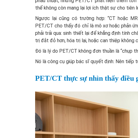
phẫu thuật, nhưng PET/CT phát hiện thêm tổn t
thể không còn mang lại lợi ích thật sự cho tiên 
Ngược lại cũng có trường hợp: “CT hoặc MRI
PET/CT cho thấy đó chỉ là mô xơ hoặc phản ứng 
phải trải qua: sinh thiết lại để khẳng định tính 
trị đắt đỏ hơn, hóa trị lại, hoặc can thiệp không c
Đó là lý do PET/CT không đơn thuần là “chụp t
Nó là công cụ giúp bác sĩ quyết định: Nên tiếp tục 
PET/CT thực sự nhìn thấy điều 