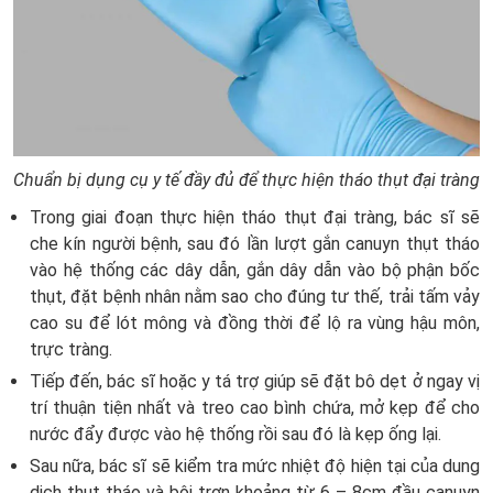
Chuẩn bị dụng cụ y tế đầy đủ để thực hiện tháo thụt đại tràng
Trong giai đoạn thực hiện tháo thụt đại tràng, bác sĩ sẽ
che kín người bệnh, sau đó lần lượt gắn canuyn thụt tháo
vào hệ thống các dây dẫn, gắn dây dẫn vào bộ phận bốc
thụt, đặt bệnh nhân nằm sao cho đúng tư thế, trải tấm vảy
cao su để lót mông và đồng thời để lộ ra vùng hậu môn,
trực tràng.
Tiếp đến, bác sĩ hoặc y tá trợ giúp sẽ đặt bô dẹt ở ngay vị
trí thuận tiện nhất và treo cao bình chứa, mở kẹp để cho
nước đẩy được
vào hệ thống rồi sau đó là kẹp ống lại.
Sau nữa, bác sĩ sẽ kiểm tra mức nhiệt độ hiện tại của dung
dịch thụt tháo và bôi trơn khoảng từ 6 – 8cm đầu canuyn