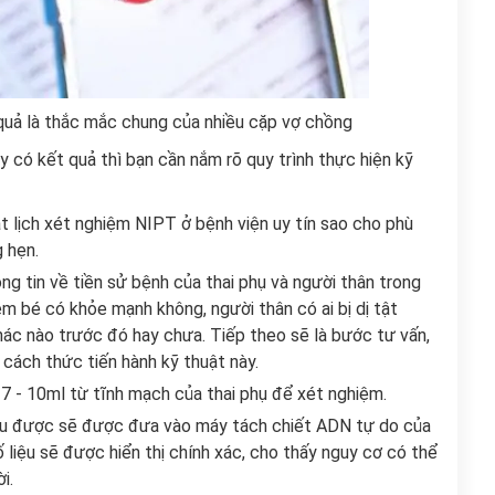
uả là thắc mắc chung của nhiều cặp vợ chồng
có kết quả thì bạn cần nắm rõ quy trình thực hiện kỹ
đặt lịch xét nghiệm NIPT ở bệnh viện uy tín sao cho phù
g hẹn.
ông tin về tiền sử bệnh của thai phụ và người thân trong
em bé có khỏe mạnh không, người thân có ai bị dị tật
hác nào trước đó hay chưa. Tiếp theo sẽ là bước tư vấn,
 cách thức tiến hành kỹ thuật này.
g 7 - 10ml từ tĩnh mạch của thai phụ để xét nghiệm.
thu được sẽ được đưa vào máy tách chiết ADN tự do của
ố liệu sẽ được hiển thị chính xác, cho thấy nguy cơ có thể
i.