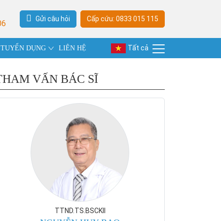
Gửi câu hỏi
Cấp cứu: 0833 015 115
06
Tất cả
TUYỂN DỤNG
LIÊN HỆ
THAM VẤN BÁC SĨ
TTND.TS.BSCKII