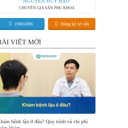
NGUYỄN HUY BẠO
CHUYÊN GIA SẢN PHỤ KHOA
19001806
Đăng ký tư vấn
BÀI VIẾT MỚI
hám bệnh lậu ở đâu? Quy trình và chi phí