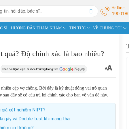
Hotline
190018
C SĨ
HƯỚNG DẪN THĂM KHÁM
TIN TỨC
VỀ CHÚNG TÔI
t quả? Độ chính xác là bao nhiêu?
nhiều cặp vợ chồng. Bởi đây là kỹ thuật đóng vai trò quan
ay sau đây sẽ có câu trả lời chính xác cho bạn về vấn đề này.
g giá xét nghiệm NIPT?
a gáy và Double test khi mang thai
hiệm nipt không?