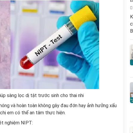
t
K
c
B
p sàng lọc dị tật trước sinh cho thai nhi
chóng và hoàn toàn không gây đau đớn hay ảnh hưởng xấu
 chị em có thể an tâm thực hiện.
xét nghiệm NIPT: