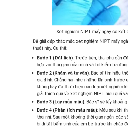
Xét nghiệm NIPT mấy ngày có kết q
Để giải đáp thắc mắc xét nghiệm NIPT mấy ngày 
thuật này. Cụ thể:
Bước 1 (Đặt lịch)
: Trước tiên, thai phụ cần 
hợp với thời gian của mình và tới kiểm tra đún
Bước 2 (Khám và tư vấn)
: Bác sĩ tìm hiểu th
gia đình. Chẳng hạn như những lần sinh trước 
không hay đã thực hiện các loại xét nghiệm k
giải thích qua về xét nghiệm NIPT hiệu quả và
Bước 3 (Lấy mẫu máu)
: Bác sĩ sẽ lấy khoản
Bước 4 (Phân tích mẫu máu)
: Mẫu sau khi 
thai nhi. Sau một khoảng thời gian ngắn, các s
bị dị tật bẩm sinh của em bé trước khi chào đờ