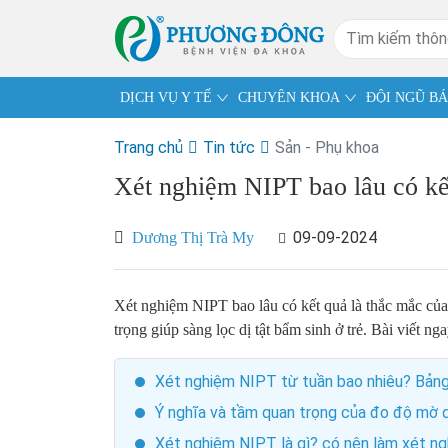
DỊCH VỤ Y TẾ
CHUYÊN KHOA
ĐỘI NGŨ BÁ
Trang chủ
Tin tức
Sản - Phụ khoa
Xét nghiệm NIPT bao lâu có kế
09-09-2024
Dương Thị Trà My
Xét nghiệm NIPT bao lâu có kết quả là thắc mắc của 
trọng giúp sàng lọc dị tật bẩm sinh ở trẻ. Bài viết ng
Xét nghiệm NIPT từ tuần bao nhiêu? Bản
Ý nghĩa và tầm quan trọng của đo độ mờ d
Xét nghiệm NIPT là gì? có nên làm xét ng