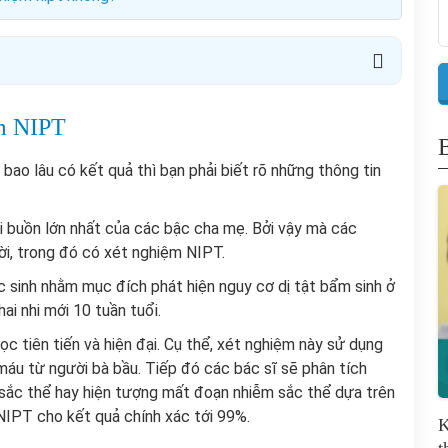
ệm NIPT
bao lâu có kết quả thì bạn phải biết rõ những thông tin
nỗi buồn lớn nhất của các bậc cha mẹ. Bởi vậy mà các
đời, trong đó có xét nghiệm NIPT.
 sinh nhằm mục đích phát hiện nguy cơ dị tật bẩm sinh ở
ai nhi mới 10 tuần tuổi.
 tiên tiến và hiện đại. Cụ thể, xét nghiệm này sử dụng
máu từ người bà bầu. Tiếp đó các bác sĩ sẽ phân tích
 sắc thể hay hiện tượng mất đoạn nhiễm sắc thể dựa trên
 NIPT cho kết quả chính xác tới 99%.
K