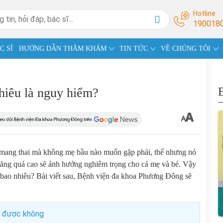
Hotline
190018
C SĨ
HƯỚNG DẪN THĂM KHÁM
TIN TỨC
VỀ CHÚNG TÔI
nhiêu là nguy hiểm?
i mang thai mà không mẹ bầu nào muốn gặp phải, thế nhưng nó
u tăng quá cao sẽ ảnh hưởng nghiêm trọng cho cả mẹ và bé. Vậy
g bao nhiêu? Bài viết sau, Bệnh viện đa khoa Phương Đông sẽ
ổi được không