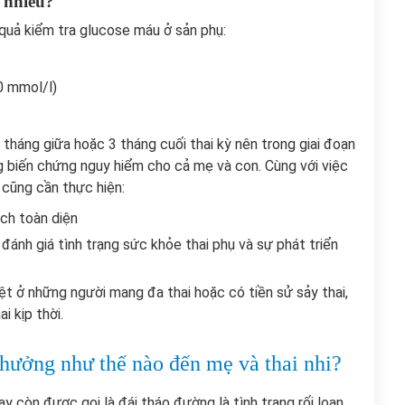
o nhiêu?
quả kiểm tra glucose máu ở sản phụ:
0 mmol/l)
 tháng giữa hoặc 3 tháng cuối thai kỳ nên trong giai đoạn
 biến chứng nguy hiểm cho cả mẹ và con. Cùng với việc
cũng cần thực hiện:
ch toàn diện
ánh giá tình trạng sức khỏe thai phụ và sự phát triển
ệt ở những người mang đa thai hoặc có tiền sử sảy thai,
i kịp thời.
 hưởng như thế nào đến mẹ và thai nhi?
y còn được gọi là đái tháo đường là tình trạng rối loạn