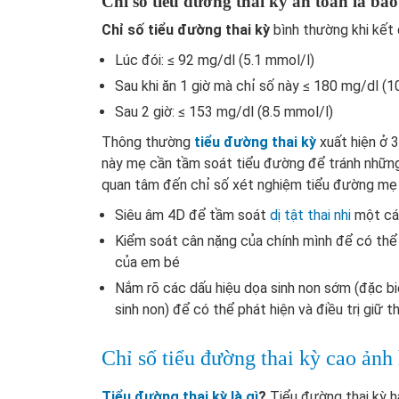
Chỉ số tiểu đường thai kỳ an toàn là ba
Chỉ số tiểu đường thai kỳ
bình thường khi kết 
Lúc đói: ≤ 92 mg/dl (5.1 mmol/l)
Sau khi ăn 1 giờ mà chỉ số này ≤ 180 mg/dl (1
Sau 2 giờ: ≤ 153 mg/dl (8.5 mmol/l)
Thông thường
tiểu đường thai kỳ
xuất hiện ở 3
này mẹ cần tầm soát tiểu đường để tránh những
quan tâm đến chỉ số xét nghiệm tiểu đường mẹ 
Siêu âm 4D để tầm soát
dị tật thai nhi
một cá
Kiểm soát cân nặng của chính mình để có thể đ
của em bé
Nắm rõ các dấu hiệu dọa sinh non sớm (đặc bi
sinh non) để có thể phát hiện và điều trị giữ tha
Chỉ số tiểu đường thai kỳ cao ảnh
Tiểu đường thai kỳ là gì
?
Tiểu đường thai kỳ ha