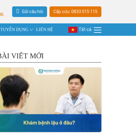
Gửi câu hỏi
Cấp cứu: 0833 015 115
06
Tất cả
TUYỂN DỤNG
LIÊN HỆ
BÀI VIẾT MỚI