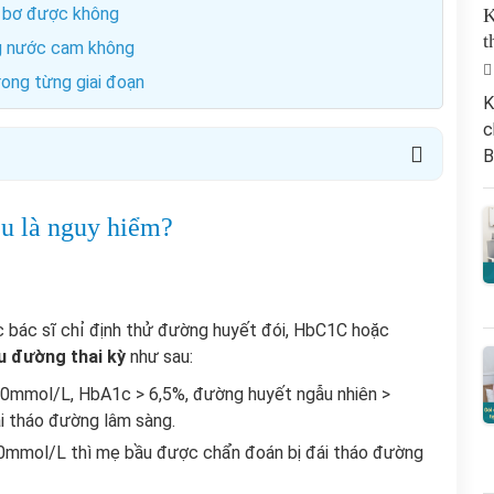
ăn bơ được không
K
t
ng nước cam không
ong từng giai đoạn
K
c
B
êu là nguy hiểm?
c bác sĩ chỉ định thử đường huyết đói, HbC1C hoặc
u đường thai kỳ
như sau:
7,0mmol/L, HbA1c > 6,5%, đường huyết ngẫu nhiên >
i tháo đường lâm sàng.
,0mmol/L thì mẹ bầu được chẩn đoán bị đái tháo đường