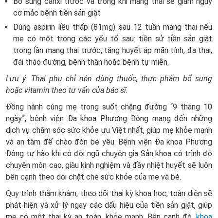
Bổ sung canxi trước và trong khi mang thai sẽ giảm nguy
cơ mắc bệnh tiền sản giật
Dùng aspirin liều thấp (81mg) sau 12 tuần mang thai nếu
mẹ có một trong các yếu tố sau: tiền sử tiền sản giật
trong lần mang thai trước, tăng huyết áp mãn tính, đa thai,
đái tháo đường, bệnh thận hoặc bệnh tự miễn.
Lưu ý: Thai phụ chỉ nên dùng thuốc, thực phẩm bổ sung
hoặc vitamin theo tư vấn của bác sĩ.
Đồng hành cùng mẹ trong suốt chặng đường “9 tháng 10
ngày”, bệnh viện Đa khoa Phương Đông mang đến những
dịch vụ chăm sóc sức khỏe ưu Việt nhất, giúp mẹ khỏe mạnh
và an tâm để chào đón bé yêu. Bệnh viện Đa khoa Phương
Đông tự hào khi có đội ngũ chuyên gia Sản khoa có trình độ
chuyên môn cao, giàu kinh nghiệm và đầy nhiệt huyết sẽ luôn
bên cạnh theo dõi chặt chẽ sức khỏe của mẹ và bé.
Quy trình thăm khám, theo dõi thai kỳ khoa học, toàn diện sẽ
phát hiện và xử lý ngay các dấu hiệu của tiền sản giật, giúp
mẹ có một thai kỳ an toàn, khỏe mạnh. Bên cạnh đó,
khoa