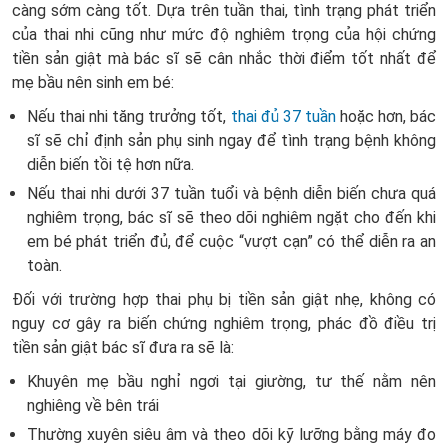
càng sớm càng tốt. Dựa trên tuần thai, tình trạng phát triển
của thai nhi cũng như mức độ nghiêm trọng của hội chứng
tiền sản giật mà bác sĩ sẽ cân nhắc thời điểm tốt nhất để
mẹ bầu nên sinh em bé:
Nếu thai nhi tăng trưởng tốt,
thai đủ 37 tuần
hoặc hơn, bác
sĩ sẽ chỉ định sản phụ sinh ngay để tình trạng bệnh không
diễn biến tồi tệ hơn nữa.
Nếu thai nhi dưới 37 tuần tuổi và bệnh diễn biến chưa quá
nghiêm trọng, bác sĩ sẽ theo dõi nghiêm ngặt cho đến khi
em bé phát triển đủ, để cuộc “vượt cạn” có thể diễn ra an
toàn.
Đối với trường hợp thai phụ bị tiền sản giật nhẹ, không có
nguy cơ gây ra biến chứng nghiêm trọng, phác đồ điều trị
tiền sản giật bác sĩ đưa ra sẽ là:
Khuyên mẹ bầu nghỉ ngơi tại giường, tư thế nằm nên
nghiêng về bên trái
Thường xuyên siêu âm và theo dõi kỹ lưỡng bằng máy đo