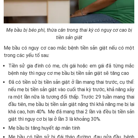
Mẹ bầu bị béo phì, thừa cân trong thai kỳ có nguy cơ cao bị
tiền sản giật
Mẹ bầu có nguy cơ cao mắc bệnh tiền sản giật nếu có một
trong các yếu tố sau:
Tiền sử gia đình có mẹ, chị gái hoặc em gái đã từng mắc
bệnh này thì nguy cơ mẹ bầu bị tiền sản giật sẽ tăng cao
Đã có tiền sử bị tiền sản giật ở lần mang thai trước, cụ thể:
nếu mẹ bị tiền sản giật vào cuối thai kỳ trước, khả năng xảy
ra một lần nữa là tương đối thấp. Trước 29 tuần mang thai
đầu tiên, mẹ bầu bị tiền sản giật nặng thì khả năng mẹ bị lại
khá cao, hơn 40%. Mẹ đã mang thai 2 lần và đều bị tiền sản
giật thì nguy cơ bị lại ở lần 3 là khoảng 30%.
Mẹ bầu bị tăng huyết áp mãn tính
Mẹ bầu có tiền sử bị đái tháo đường, đau nửa đầu, bệnh