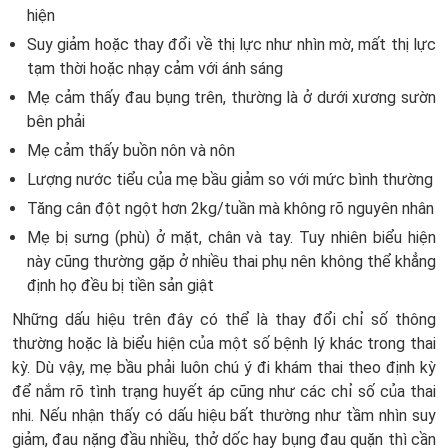
hiện
Suy giảm hoặc thay đổi về thị lực như nhìn mờ, mất thị lực
tạm thời hoặc nhạy cảm với ánh sáng
Mẹ cảm thấy đau bụng trên, thường là ở dưới xương sườn
bên phải
Mẹ cảm thấy buồn nôn và nôn
Lượng nước tiểu của mẹ bầu giảm so với mức bình thường
Tăng cân đột ngột hơn 2kg/tuần mà không rõ nguyên nhân
Mẹ bị sưng (phù) ở mặt, chân và tay. Tuy nhiên biểu hiện
này cũng thường gặp ở nhiều thai phụ nên không thể khẳng
định họ đều bị tiền sản giật
Những dấu hiệu trên đây có thể là thay đổi chỉ số thông
thường hoặc là biểu hiện của một số bệnh lý khác trong thai
kỳ. Dù vậy, mẹ bầu phải luôn chú ý đi khám thai theo định kỳ
để nắm rõ tình trạng huyết áp cũng như các chỉ số của thai
nhi. Nếu nhận thấy có dấu hiệu bất thường như tầm nhìn suy
giảm, đau nặng đầu nhiều, thở dốc hay bụng đau quặn thì cần