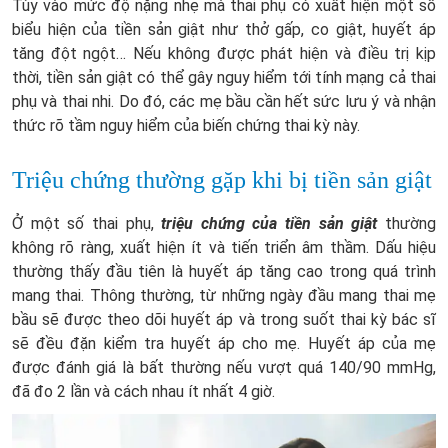
Tùy vào mức độ nặng nhẹ mà thai phụ có xuất hiện một số
biểu hiện của tiền sản giật như thở gấp, co giật, huyết áp
tăng đột ngột… Nếu không được phát hiện và điều trị kịp
thời, tiền sản giật có thể gây nguy hiểm tới tính mạng cả thai
phụ và thai nhi. Do đó, các mẹ bầu cần hết sức lưu ý và nhận
thức rõ tầm nguy hiểm của biến chứng thai kỳ này.
Triệu chứng thường gặp khi bị tiền sản giật
Ở một số thai phụ,
triệu chứng của tiền sản giật
thường
không rõ ràng, xuất hiện ít và tiến triển âm thầm. Dấu hiệu
thường thấy đầu tiên là huyết áp tăng cao trong quá trình
mang thai. Thông thường, từ những ngày đầu mang thai mẹ
bầu sẽ được theo dõi huyết áp và trong suốt thai kỳ bác sĩ
sẽ đều đặn kiểm tra huyết áp cho mẹ. Huyết áp của mẹ
được đánh giá là bất thường nếu vượt quá 140/90 mmHg,
đã đo 2 lần và cách nhau ít nhất 4 giờ.