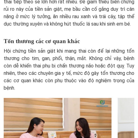
thai tiếp theo sẽ lớn hơn rất nhiều. Để giảm thiểu biến chứng
rủi ro này của tiền sản giật, mẹ bầu cần cố gắng duy trì cân
nặng ở mức lý tưởng, ăn nhiều rau xanh và trái cây, tập thể
dục thường xuyên và không hút thuốc lá sau khi sinh em bé.
Tổn thương các cơ quan khác
Hội chứng tiền sản giật khi mang thai còn để lại những tổn
thương cho tim, gan, phổi, thận, mắt. Không chỉ vậy, bệnh
còn dễ khiến thai phụ bị chấn thương não hoặc đột quỵ. Tuy
nhiên, theo các chuyên gia y tế, mức độ gây tổn thương cho
các cơ quan khác còn phụ thuộc vào độ nghiệm trọng của
bệnh.