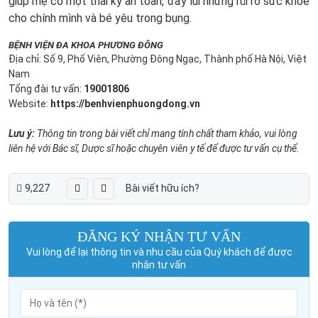
giúp mẹ có một thai kỳ an toàn, đẩy lùi những rủi ro sức khỏe
cho chính mình và bé yêu trong bụng.
BỆNH VIỆN ĐA KHOA PHƯƠNG ĐÔNG
Địa chỉ: Số 9, Phố Viên, Phường Đông Ngạc, Thành phố Hà Nội, Việt
Nam
Tổng đài tư vấn:
19001806
Website:
https://benhvienphuongdong.vn
Lưu ý:
Thông tin trong bài viết chỉ mang tính chất tham khảo, vui lòng
liên hệ với Bác sĩ, Dược sĩ hoặc chuyên viên y tế để được tư vấn cụ thể.
9,227
Bài viết hữu ích?
ĐĂNG KÝ NHẬN TƯ VẤN
Vui lòng để lại thông tin và nhu cầu của Quý khách để được
nhận tư vấn