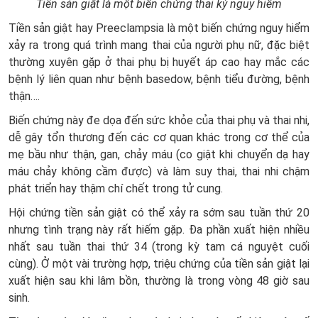
Tiền sản giật là một biến chứng thai kỳ nguy hiểm
Tiền sản giật hay Preeclampsia là một biến chứng nguy hiểm
xảy ra trong quá trình mang thai của người phụ nữ, đặc biệt
thường xuyên gặp ở thai phụ bị huyết áp cao hay mắc các
bệnh lý liên quan như bệnh basedow, bệnh tiểu đường, bệnh
thận….
Biến chứng này đe dọa đến sức khỏe của thai phụ và thai nhi,
dễ gây tổn thương đến các cơ quan khác trong cơ thể của
mẹ bầu như thận, gan, chảy máu (co giật khi chuyển dạ hay
máu chảy không cầm được) và làm suy thai, thai nhi chậm
phát triển hay thậm chí chết trong tử cung.
Hội chứng tiền sản giật có thể xảy ra sớm sau tuần thứ 20
nhưng tình trạng này rất hiếm gặp. Đa phần xuất hiện nhiều
nhất sau tuần thai thứ 34 (trong kỳ tam cá nguyệt cuối
cùng). Ở một vài trường hợp, triệu chứng của tiền sản giật lại
xuất hiện sau khi lâm bồn, thường là trong vòng 48 giờ sau
sinh.