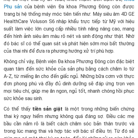
Phụ sản
của bệnh viện Đa khoa Phương Đông còn được
trang bị hệ thống máy móc tiên tiến như: Máy siêu âm 4D GE
HealthCare Voluson S6 nhập khẩu trực tiếp từ Mỹ với hiệu
suất làm việc lớn cung cấp nhiều tính năng nâng cao, mang
đến hình ảnh siêu âm màu rõ nét và sinh động như thật. Nhờ
đó bác sĩ có thể quan sát và phát hiện sớm mọi bất thường
của thai nhi để đưa ra phương hướng xử trí phù hợp.
Không chỉ vậy, Bệnh viện Đa khoa Phương Đông còn đặc biệt
quan tâm đến sức khỏe của sản phụ bằng cách chăm lo từ
A-Z, từ miếng ăn cho đến giấc ngủ. Những bữa cơm với thực
đơn phong phú và đầy đủ dinh dưỡng sẽ đáp ứng trọn vẹn
mọi tiêu chí, giúp mẹ ăn ngon, ngủ tốt, nhanh chóng hồi phục
sức khỏe sau sinh.
Có thể thấy
tiền sản giật
là một trong những biến chứng
thai kỳ nguy hiểm nhưng không quá đáng sợ. Điều các mẹ
bầu cần nắm rõ là biết cách chăm sóc bản thân trước và
trong lúc mang thai và hợp tác với bác sĩ điều trị. Từ đó sẽ