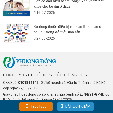
Con có dấu hiệu bất thường? Nên khám phụ
khoa cho bé gái ở đâu?
16-07-2026
Sử dụng thuốc điều trị rối loạn lipid máu ở
phụ nữ trong độ tuổi sinh sản
27-06-2026
CÔNG TY TNHH TỔ HỢP Y TẾ PHƯƠNG ĐÔNG
ĐKKD số:
0101816147
- Sở kế hoạch và Đầu tư Thành phố Hà Nội
cấp ngày 27/11/2019
Giấy phép hoạt động cơ sở khám chữa bệnh số
234/BYT-GPHD
do
Bộ Y tế cấp bổ sung lần 3 ngày 18/09/2025
Địa chỉ trụ sở: Số 9, Phố Viên, Phường Đông Ngạc, Thành phố Hà
19001806
ĐẶT LỊCH KHÁM
Nội, Việt Nam