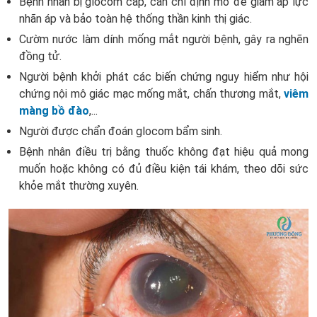
Bệnh nhân bị glocom cấp, cần chỉ định mổ để giảm áp lực
nhãn áp và bảo toàn hệ thống thần kinh thị giác.
Cườm nước làm dính mống mắt người bệnh, gây ra nghẽn
đồng tử.
Người bệnh khởi phát các biến chứng nguy hiểm như hội
chứng nội mô giác mạc mống mắt, chấn thương mắt,
viêm
màng bồ đào
,...
Người được chẩn đoán glocom bẩm sinh.
Bệnh nhân điều trị bằng thuốc không đạt hiệu quả mong
muốn hoặc không có đủ điều kiện tái khám, theo dõi sức
khỏe mắt thường xuyên.