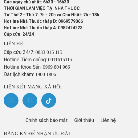
Các ngày chủ nhật: 6h30 - 16h30
THỜI GIAN LÀM VIỆC TẠI NHÀ THUỐC
Từ Thứ 2 - Thứ 7: 7h - 20h và Chủ Nhật: 7h - 18h
Hotline Nhà Thuốc tháp D: 0969579066
Hotline Nhà Thuốc tháp A: 0982424223
Cấp cứu: 24/24
LIÊN HỆ:
Cấp cứu 24/7:
0833 015 115
Hotline Tiêm chủng:
0911615115
Hotline Khoa Sản:
0969 804 966
Đặt lịch khám:
1900 1806
LIÊN KẾT MẠNG XÃ HỘI
Chính sách bảo mật
Giới thiệu
Liên hệ
ĐĂNG KÝ ĐỂ NHẬN ƯU ĐÃI