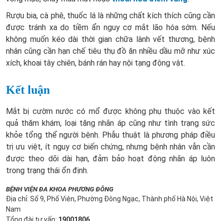
Rượu bia, cà phê, thuốc lá là những chất kích thích cũng cần
được tránh xa do tiềm ẩn nguy cơ mắt lão hóa sớm. Nếu
không muốn kéo dài thời gian chữa lành vết thương, bệnh
nhân cũng cần hạn chế tiêu thụ đồ ăn nhiều dầu mỡ như xúc
xích, khoai tây chiên, bánh rán hay nội tạng động vật.
Kết luận
Mắt bị cườm nước có mổ được không phụ thuộc vào kết
quả thăm khám, loại tăng nhãn áp cũng như tình trạng sức
khỏe tổng thể người bệnh. Phẫu thuật là phương pháp điều
trị ưu việt, ít nguy cơ biến chứng, nhưng bệnh nhân vẫn cần
được theo dõi dài hạn, đảm bảo hoạt động nhãn áp luôn
trong trạng thái ổn định.
BỆNH VIỆN ĐA KHOA PHƯƠNG ĐÔNG
Địa chỉ: Số 9, Phố Viên, Phường Đông Ngạc, Thành phố Hà Nội, Việt
Nam
Tổng đài tư vấn:
19001806