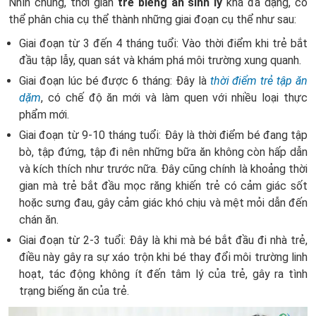
Nhìn chung, thời gian
trẻ biếng ăn sinh lý
khá đa dạng, có
thể phân chia cụ thể thành những giai đoạn cụ thể như sau:
Giai đoạn từ 3 đến 4 tháng tuổi: Vào thời điểm khi trẻ bắt
đầu tập lẫy, quan sát và khám phá môi trường xung quanh.
Giai đoạn lúc bé được 6 tháng: Đây là
thời điểm trẻ tập ăn
dặm
, có chế độ ăn mới và làm quen với nhiều loại thực
phẩm mới.
Giai đoạn từ 9-10 tháng tuổi: Đây là thời điểm bé đang tập
bò, tập đứng, tập đi nên những bữa ăn không còn hấp dẫn
và kích thích như trước nữa. Đây cũng chính là khoảng thời
gian mà trẻ bắt đầu mọc răng khiến trẻ có cảm giác sốt
hoặc sưng đau, gây cảm giác khó chịu và mệt mỏi dẫn đến
chán ăn.
Giai đoạn từ 2-3 tuổi: Đây là khi mà bé bắt đầu đi nhà trẻ,
điều này gây ra sự xáo trộn khi bé thay đổi môi trường linh
hoạt, tác động không ít đến tâm lý của trẻ, gây ra tình
trạng biếng ăn của trẻ.