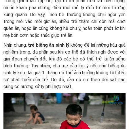
Trong giai đoạn tập bò, tập đi đa phần đều rất hiếu động,
muốn khám phá những điều mới mẻ lạ đến từ môi trường
xung quanh. Do vậy, nên bé thường không chịu ngồi yên
trong mỗi vào mỗi giờ ăn, nhiều trẻ thậm chí còn mải chơi
quên ăn, hoặc ăn cũng không hề chú ý, hoàn toàn phớt lờ khi
mẹ bón cơm hoặc thúc giục trẻ ăn.
Nhìn chung,
trẻ biếng ăn sinh lý
không để lại những hậu quả
nghiêm trọng, đa phần sau khi cơ thể đã thích nghi được với
giai đoạn chuyển đổi, khi đó các bé có thể trở lại ăn uống
bình thường. Tuy nhiên, cha mẹ cần lưu ý nếu như biếng ăn
sinh lý kéo dài quá 1 tháng có thể ảnh hưởng không tốt đến
sự phát triển của trẻ. Do đó, cần có sự theo dõi sát sao
cũng có hướng xử lý phù hợp nhất.