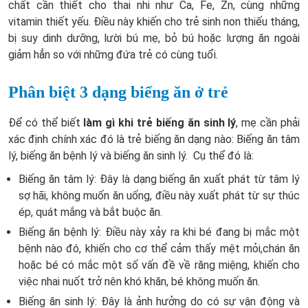
chất cần thiết cho thai nhi như Ca, Fe, Zn, cùng những
vitamin thiết yếu. Điều này khiến cho trẻ sinh non thiếu tháng,
bị suy dinh dưỡng, lười bú mẹ, bỏ bú hoặc lượng ăn ngoài
giảm hẳn so với những đứa trẻ có cùng tuổi.
Phân biệt 3 dạng biếng ăn ở trẻ
Để có thể biết
làm gì khi trẻ biếng ăn sinh lý
, mẹ cần phải
xác định chính xác đó là trẻ biếng ăn dạng nào: Biếng ăn tâm
lý, biếng ăn bệnh lý và biếng ăn sinh lý. Cụ thể đó là:
Biếng ăn tâm lý: Đây là dạng biếng ăn xuất phát từ tâm lý
sợ hãi, không muốn ăn uống, điều này xuất phát từ sự thúc
ép, quát mắng và bắt buộc ăn.
Biếng ăn bệnh lý: Điều này xảy ra khi bé đang bị mắc một
bệnh nào đó, khiến cho cơ thể cảm thấy mệt mỏi,chán ăn
hoặc bé có mắc một số vấn đề về răng miệng, khiến cho
việc nhai nuốt trở nên khó khăn, bé không muốn ăn.
Biếng ăn sinh lý: Đây là ảnh hưởng do có sự vận động và