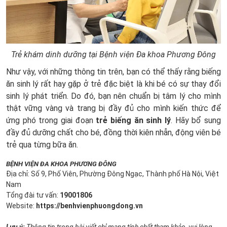
Trẻ khám dinh dưỡng tại Bệnh viện Đa khoa Phương Đông
Như vậy, với những thông tin trên, bạn có thể thấy rằng biếng
ăn sinh lý rất hay gặp ở trẻ đặc biệt là khi bé có sự thay đổi
sinh lý phát triển. Do đó, bạn nên chuẩn bị tâm lý cho mình
thật vững vàng và trang bị đầy đủ cho mình kiến thức để
ứng phó trong giai đoạn
trẻ biếng ăn sinh lý
. Hãy bổ sung
đầy đủ dưỡng chất cho bé, đồng thời kiên nhẫn, động viên bé
trẻ qua từng bữa ăn.
BỆNH VIỆN ĐA KHOA PHƯƠNG ĐÔNG
Địa chỉ: Số 9, Phố Viên, Phường Đông Ngạc, Thành phố Hà Nội, Việt
Nam
Tổng đài tư vấn:
19001806
Website:
https://benhvienphuongdong.vn
Lưu ý:
Thông tin trong bài viết chỉ mang tính chất tham khảo, vui lòng