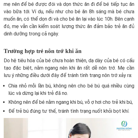
mẹ nên để bé được đói và dọn thức ăn đi để bé tiếp tục ăn
vào bữa tới. Ví dụ, nếu như cho bé ăn 8h sáng mà bé chưa
muốn ăn, có thể dọn đi và cho bé ăn lại vào lúc 10h. Bên cạnh
đó, mẹ vẫn cần kiểm soát lượng thức ăn đảm bảo trẻ ăn đủ
dinh dưỡng trong cả ngày.
Trường hợp trẻ nôn trớ khi ăn
Do hệ tiêu hóa của bé chưa hoàn thiện, dạ dày của bé có cấu
tạo đặc biệt, nằm ngang nên khi ăn rất dễ nôn trớ. Mẹ cần
lưu ý những điều dưới đây để tránh tình trạng nôn trớ xảy ra:
Chia nhỏ mỗi lần bú, không nên cho bé bú quá nhiều cùng
lúc và dừng lại khi trẻ đã no.
Không nên để bé nằm ngang khi bú, vỗ ợ hơi cho trẻ khi bú,
Để trẻ bú đúng tư thế, tránh tình trạng nuốt khỏi bọt khí.