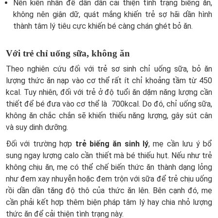
Nên kiên nhẫn để dần dần cải thiện tình trạng biếng ăn,
không nên giận dữ, quát mắng khiến trẻ sợ hãi dần hình
thành tâm lý tiêu cực khiến bé càng chán ghét bỏ ăn.
Với trẻ chỉ uống sữa, không ăn
Theo nghiên cứu đối với trẻ sơ sinh chỉ uống sữa, bỏ ăn
lượng thức ăn nạp vào cơ thể rất ít chỉ khoảng tầm từ 450
kcal. Tuy nhiên, đối với trẻ ở độ tuổi ăn dặm năng lượng cần
thiết để bé đưa vào cơ thể là 700kcal. Do đó, chỉ uống sữa,
không ăn chắc chắn sẽ khiến thiếu năng lượng, gây sút cân
và suy dinh dưỡng.
Đối với trường hợp
trẻ biếng ăn sinh lý
, mẹ cần lưu ý bổ
sung ngay lượng calo cần thiết mà bé thiếu hụt. Nếu như trẻ
không chịu ăn, mẹ có thể chế biến thức ăn thành dạng lỏng
như đem xay nhuyễn hoặc đem trộn với sữa để trẻ chịu uống
rồi dần dần tăng độ thô của thức ăn lên. Bên cạnh đó, mẹ
cần phải kết hợp thêm biện pháp tâm lý hay chia nhỏ lượng
thức ăn để cải thiện tình trạng này.