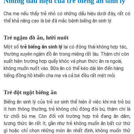
Những dấu hiệu của trẻ biếng ăn sinh lý
Cha mẹ nếu thấy trẻ nhỏ có những dấu hiệu dưới đây, rất có
thể khả năng cao là bé đã mắc bệnh biếng ăn sinh lý:
Trẻ ngậm đồ ăn, lười nuốt
Một số
trẻ biếng ăn sinh lý
lại có động thái không hợp tác,
thường xuyên ngậm đồ ăn trong miệng rất lâu. Thậm chí còn
xuất hiện trường hợp quấy khóc và phun thức ăn ra ngoài,
không muốn nuốt vào. Bữa ăn có thể kéo dài lên đến hàng
tiếng đồng hồ khiến cha mẹ và cả bé đều rất mệt mỏi.
Trẻ đột ngột biếng ăn
Biếng ăn sinh lý của trẻ sơ sinh thể hiện ở việc khi mà trẻ bú
ít hơn thông thường, trẻ không chủ động đòi bú, thậm chí là
từ chối bú mẹ. Còn đối với trường hợp trẻ đang ăn dặm,
lượng thức ăn rất ít, gần như trẻ không muốn ăn bất cứ thứ
gì hoặc chỉ chọn những món ăn nhất định, không muốn thử