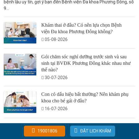
bệnh lậu uy tín, gợi ý bạn đến Bệnh viện Đa khoa Phương Đông, số
9...
Khám thai ở đâu? Có nên lựa chọn Bệnh
viện Đa khoa Phương Đông không?
05-08-2026
Gói chăm sóc nghỉ dưỡng trước sinh và sau
sinh tại BVĐK Phương Đông khác nhau như
thế nào?
30-07-2026
Con có dấu hiệu bất thường? Nên khám phụ
khoa cho bé gái ở đâu?
16-07-2026
Sử dụng thuốc điều trị rối loạn lipid máu ở
19001806
ĐẶT LỊCH KHÁM
phụ nữ trong độ tuổi sinh sản