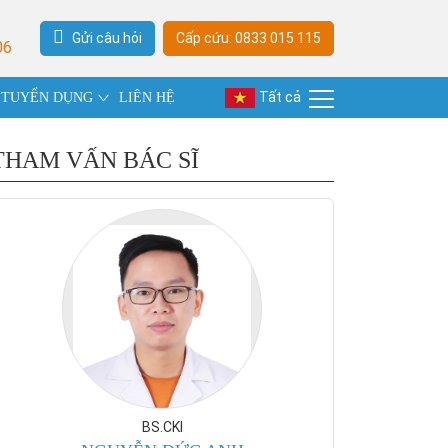
Gửi câu hỏi
Cấp cứu: 0833 015 115
06
Tất cả
TUYỂN DỤNG
LIÊN HỆ
THAM VẤN BÁC SĨ
BS.CKI