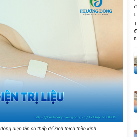
đ
T
đ
n
òng điện tần số thấp để kích thích thần kinh