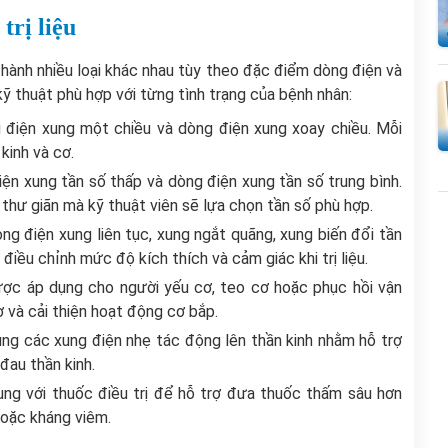
trị liệu
 thành nhiều loại khác nhau tùy theo đặc điểm dòng điện và
kỹ thuật phù hợp với từng tình trạng của bệnh nhân:
g điện xung một chiều và dòng điện xung xoay chiều. Mỗi
kinh và cơ.
ện xung tần số thấp và dòng điện xung tần số trung bình.
thư giãn mà kỹ thuật viên sẽ lựa chọn tần số phù hợp.
g điện xung liên tục, xung ngắt quãng, xung biến đổi tần
điều chỉnh mức độ kích thích và cảm giác khi trị liệu.
ược áp dụng cho người yếu cơ, teo cơ hoặc phục hồi vận
 và cải thiện hoạt động cơ bắp.
ụng các xung điện nhẹ tác động lên thần kinh nhằm hỗ trợ
au thần kinh.
ung với thuốc điều trị để hỗ trợ đưa thuốc thấm sâu hơn
hoặc kháng viêm.