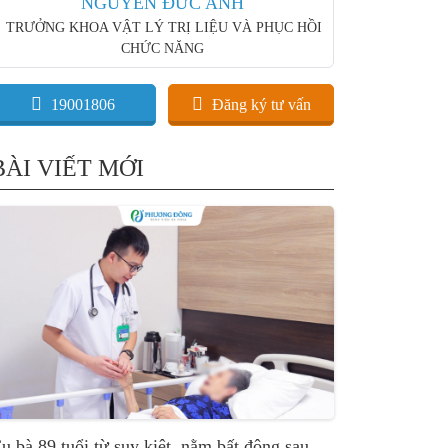
NGUYỄN ĐỨC ANH
TRƯỞNG KHOA VẬT LÝ TRỊ LIỆU VÀ PHỤC HỒI
CHỨC NĂNG
19001806
Đăng ký tư vấn
BÀI VIẾT MỚI
ụ bà 89 tuổi từ suy kiệt, nằm bất động sau