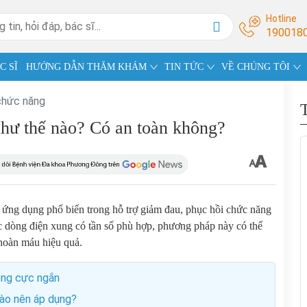
Hotline
190018
C SĨ
HƯỚNG DẪN THĂM KHÁM
TIN TỨC
VỀ CHÚNG TÔI
 chức năng
 như thế nào? Có an toàn không?
ợc ứng dụng phổ biến trong hỗ trợ giảm đau, phục hồi chức năng
ác dòng điện xung có tần số phù hợp, phương pháp này có thể
n hoàn máu hiệu quả.
óng cực ngắn
 nào nên áp dụng?