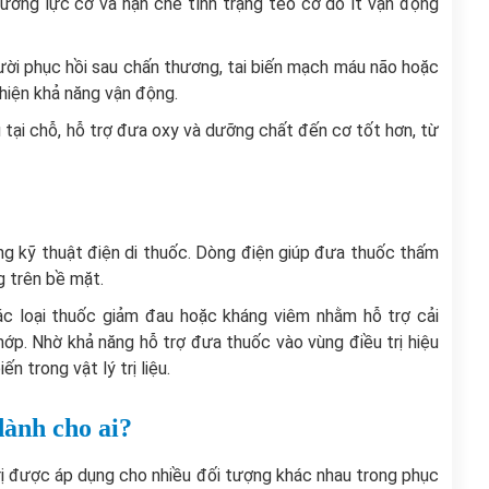
trương lực cơ và hạn chế tình trạng teo cơ do ít vận động
i phục hồi sau chấn thương, tai biến mạch máu não hoặc
thiện khả năng vận động.
 tại chỗ, hỗ trợ đưa oxy và dưỡng chất đến cơ tốt hơn, từ
g kỹ thuật điện di thuốc. Dòng điện giúp đưa thuốc thấm
g trên bề mặt.
 loại thuốc giảm đau hoặc kháng viêm nhằm hỗ trợ cải
hớp. Nhờ khả năng hỗ trợ đưa thuốc vào vùng điều trị hiệu
 trong vật lý trị liệu.
dành cho ai?
trị được áp dụng cho nhiều đối tượng khác nhau trong phục