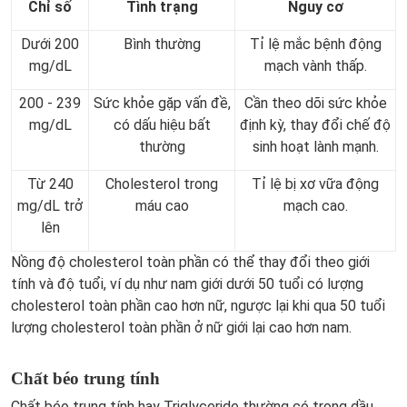
Chỉ số
Tình trạng
Nguy cơ
Dưới 200
Bình thường
Tỉ lệ mắc bệnh động
mg/dL
mạch vành thấp.
200 - 239
Sức khỏe gặp vấn đề,
Cần theo dõi sức khỏe
mg/dL
có dấu hiệu bất
định kỳ, thay đổi chế độ
thường
sinh hoạt lành mạnh.
Từ 240
Cholesterol trong
Tỉ lệ bị xơ vữa động
mg/dL trở
máu cao
mạch cao.
lên
Nồng độ cholesterol toàn phần có thể thay đổi theo giới
tính và độ tuổi, ví dụ như nam giới dưới 50 tuổi có lượng
cholesterol toàn phần cao hơn nữ, ngược lại khi qua 50 tuổi
lượng cholesterol toàn phần ở nữ giới lại cao hơn nam.
Chất béo trung tính
Chất béo trung tính hay Triglyceride thường có trong dầu