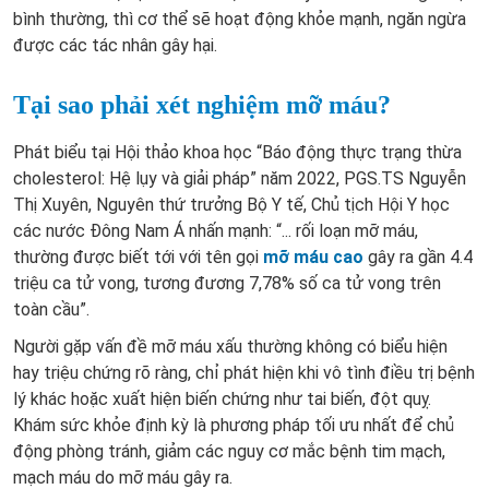
bình thường, thì cơ thể sẽ hoạt động khỏe mạnh, ngăn ngừa
được các tác nhân gây hại.
Tại sao phải xét nghiệm mỡ máu?
Phát biểu tại Hội thảo khoa học “Báo động thực trạng thừa
cholesterol: Hệ lụy và giải pháp” năm 2022, PGS.TS Nguyễn
Thị Xuyên, Nguyên thứ trưởng Bộ Y tế, Chủ tịch Hội Y học
các nước Đông Nam Á nhấn mạnh: “... rối loạn mỡ máu,
thường được biết tới với tên gọi
mỡ máu cao
gây ra gần 4.4
triệu ca tử vong, tương đương 7,78% số ca tử vong trên
toàn cầu”.
Người gặp vấn đề mỡ máu xấu thường không có biểu hiện
hay triệu chứng rõ ràng, chỉ phát hiện khi vô tình điều trị bệnh
lý khác hoặc xuất hiện biến chứng như tai biến, đột quỵ.
Khám sức khỏe định kỳ là phương pháp tối ưu nhất để chủ
động phòng tránh, giảm các nguy cơ mắc bệnh tim mạch,
mạch máu do mỡ máu gây ra.