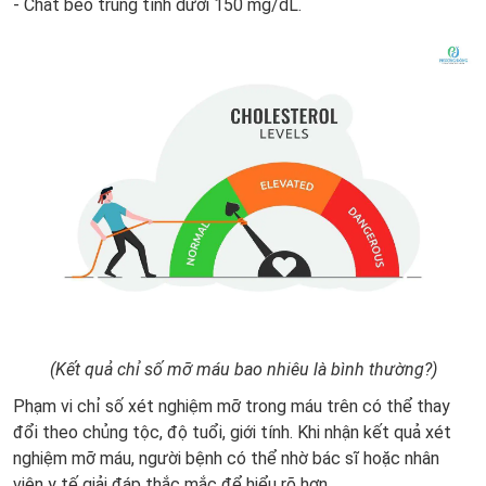
- Chất béo trung tính dưới 150 mg/dL.
(Kết quả chỉ số mỡ máu bao nhiêu là bình thường?)
Phạm vi chỉ số xét nghiệm mỡ trong máu trên có thể thay
đổi theo chủng tộc, độ tuổi, giới tính. Khi nhận kết quả xét
nghiệm mỡ máu, người bệnh có thể nhờ bác sĩ hoặc nhân
viên y tế giải đáp thắc mắc để hiểu rõ hơn.