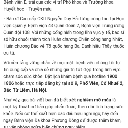
Bệnh viện E, trải qua các vị trí Phó khoa và Trưởng khoa
Huyết học - Truyền máu.
- Bác sĩ Cao cấp CKII Nguyễn Duy Hải từng công tác tại Học
viện Quân y, Bệnh viện 43 Quân đoàn 2, Bệnh viện Trung ương
Quân đội 108. Với những cống hiến trong lĩnh vực y tế, bác sĩ
sở hữu chuỗi thành tích Huân chương Chiến công hạng Nhất,
Huân chương Bảo vệ Tổ quốc hạng Ba, Danh hiệu Thầy thuốc
ưu tú.
Với nền tảng vững chắc về mọi mặt, bệnh viện chúng tôi tự
tin cung cấp và chia sẻ những giá trị tốt đẹp trong lĩnh vực
chăm sóc sức khỏe. Đặt lịch khám bệnh qua hotline
1900
1806
hoặc trực tiếp đăng ký tại
số 9, Phố Viên, Cổ Nhuế 2,
Bắc Từ Liêm, Hà Nội
.
Như vậy, qua bài viết bạn đã biết
xét nghiệm mỡ máu
là
một kỹ thuật cơ bản giúp chẩn đoán, theo dõi tình trạng sức
khỏe. Nếu cơ thể xuất hiện các dấu hiệu nghi ngờ, hãy đến
ngay Bệnh viện Đa khoa Phương Đông để được thăm khám,
tư vấn phòng ngừa biến chứng nguy hiểm.