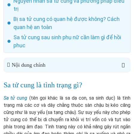
Nguyên nhân sa tử cung và phương pháp điều
trị
Bị sa tử cung có quan hệ được không? Cách
quan hệ an toàn
Sa tử cung sau sinh phụ nữ cần làm gì để hồi
phục
Nội dung chính
Sa tử cung là tình trạng gì?
Sa tử cung
(tên gọi khác là sa dạ con, sa sinh dục) là tình
trạng mà các cơ và dây chằng thuộc sàn chậu bị kéo căng
cũng như là suy yếu (sa tạng chậu). Sự suy yếu này cho phép
tử cung có thể bị di chuyển ra khỏi vị trí vốn có và tụt vào
phía trong âm đạo. Tình trạng này có khả năng gây rút ngắn
chiều dài của âm đạo hoặc thậm chí là sa xuống và nhô ra