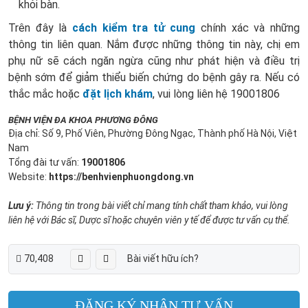
khỏi bàn.
Trên đây là
cách kiểm tra tử cung
chính xác và những
thông tin liên quan. Nắm được những thông tin này, chị em
phụ nữ sẽ cách ngăn ngừa cũng như phát hiện và điều trị
bệnh sớm để giảm thiểu biến chứng do bệnh gây ra. Nếu có
thắc mắc hoặc
đặt lịch khám
, vui lòng liên hệ 19001806
BỆNH VIỆN ĐA KHOA PHƯƠNG ĐÔNG
Địa chỉ: Số 9, Phố Viên, Phường Đông Ngạc, Thành phố Hà Nội, Việt
Nam
Tổng đài tư vấn:
19001806
Website:
https://benhvienphuongdong.vn
Lưu ý:
Thông tin trong bài viết chỉ mang tính chất tham khảo, vui lòng
liên hệ với Bác sĩ, Dược sĩ hoặc chuyên viên y tế để được tư vấn cụ thể.
70,408
Bài viết hữu ích?
ĐĂNG KÝ NHẬN TƯ VẤN