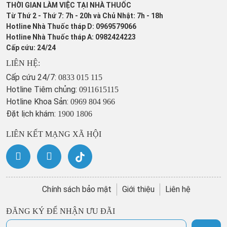
THỜI GIAN LÀM VIỆC TẠI NHÀ THUỐC
Từ Thứ 2 - Thứ 7: 7h - 20h và Chủ Nhật: 7h - 18h
Hotline Nhà Thuốc tháp D: 0969579066
Hotline Nhà Thuốc tháp A: 0982424223
Cấp cứu: 24/24
LIÊN HỆ:
Cấp cứu 24/7:
0833 015 115
Hotline Tiêm chủng:
0911615115
Hotline Khoa Sản:
0969 804 966
Đặt lịch khám:
1900 1806
LIÊN KẾT MẠNG XÃ HỘI
Chính sách bảo mật
Giới thiệu
Liên hệ
ĐĂNG KÝ ĐỂ NHẬN ƯU ĐÃI