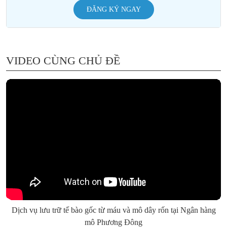
ĐĂNG KÝ NGAY
VIDEO CÙNG CHỦ ĐỀ
Dịch vụ lưu trữ tế bào gốc từ máu và mô dây rốn tại Ngân hàng
mô Phương Đông