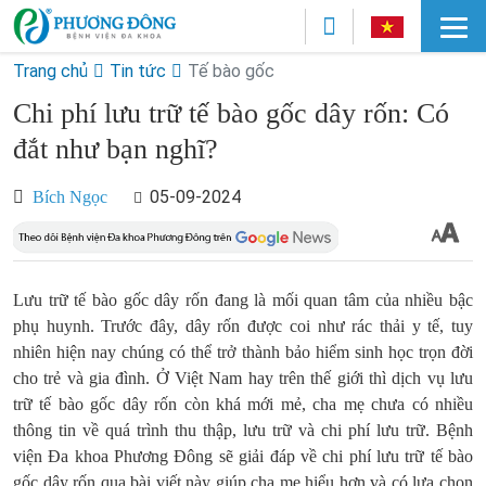
Trang chủ
Tin tức
Tế bào gốc
Chi phí lưu trữ tế bào gốc dây rốn: Có
đắt như bạn nghĩ?
05-09-2024
Bích Ngọc
Lưu trữ tế bào gốc dây rốn đang là mối quan tâm của nhiều bậc
phụ huynh. Trước đây, dây rốn được coi như rác thải y tế, tuy
nhiên hiện nay chúng có thể trở thành bảo hiểm sinh học trọn đời
cho trẻ và gia đình. Ở Việt Nam hay trên thế giới thì dịch vụ lưu
trữ tế bào gốc dây rốn còn khá mới mẻ, cha mẹ chưa có nhiều
thông tin về quá trình thu thập, lưu trữ và chi phí lưu trữ. Bệnh
viện Đa khoa Phương Đông sẽ giải đáp về chi phí lưu trữ tế bào
gốc dây rốn qua bài viết này giúp cha mẹ hiểu hơn và có lựa chọn