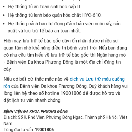
Hệ thống tủ an toàn sinh học cấp II.
Hệ thống tủ lạnh bảo quản hóa chất HYC-610.
Hệ thống cảnh báo tự động đảm bảo việc nuôi cấy, sản
xuất và lưu trữ tế bào an toàn nhất.
Hiện nay, lưu trữ tế bào gốc dây rốn nhận được nhiều sự
quan tâm nhờ khả năng điều trị bệnh vượt trội. Nếu bạn đang
có nhu cầu tìm hiểu về lưu trữ tế bào gốc thì Ngân hàng mô
- Bệnh viện Đa khoa Phương Đông là một địa chỉ đáng tin
cây.
Nếu có bất cứ thắc mắc nào về
dịch vụ Lưu trữ máu cuống
rốn
của Bệnh viện Đa khoa Phương Đông, Quý khách hàng vui
lòng liên hệ theo số hotline 19001806 để được hỗ trợ và
đặt lịch tư vấn nhanh chóng.
BỆNH VIỆN ĐA KHOA PHƯƠNG ĐÔNG
Địa chỉ: Số 9, Phố Viên, Phường Đông Ngạc, Thành phố Hà Nội, Việt
Nam
Tổng đài tư vấn:
19001806