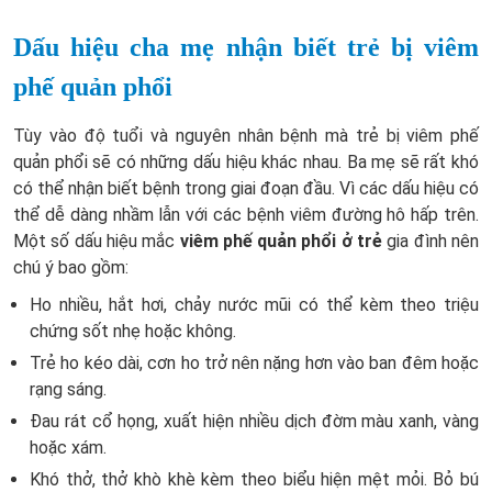
Dấu hiệu cha mẹ nhận biết trẻ bị viêm
phế quản phổi
Tùy vào độ tuổi và nguyên nhân bệnh mà trẻ bị viêm phế
quản phổi sẽ có những dấu hiệu khác nhau. Ba mẹ sẽ rất
khó
có thể nhận biết bệnh trong giai đoạn đầu. Vì các dấu hiệu có
thể dễ dàng nhầm lẫn với các bệnh viêm đường hô hấp trên.
Một số dấu hiệu mắc
viêm phế quản phổi ở trẻ
gia đình nên
chú ý bao gồm:
Ho nhiều, hắt hơi, chảy nước mũi có thể kèm theo triệu
chứng sốt nhẹ hoặc không.
Trẻ ho kéo dài, cơn ho trở nên nặng hơn vào ban đêm hoặc
rạng sáng.
Đau rát cổ họng, xuất hiện nhiều dịch đờm màu xanh, vàng
hoặc xám.
Khó thở, thở khò khè kèm theo biểu hiện mệt mỏi. Bỏ bú