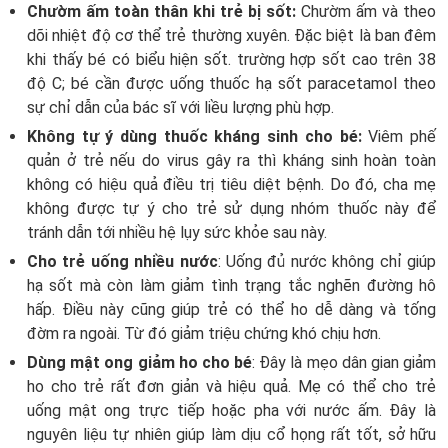
Chườm ấm toàn thân khi trẻ bị sốt:
Chườm ấm và theo
dõi nhiệt độ cơ thể trẻ thường xuyên. Đặc biệt là ban đêm
khi thấy bé có biểu hiện sốt. trường hợp sốt cao trên 38
độ C; bé cần được uống thuốc hạ sốt paracetamol theo
sự chỉ dẫn của bác sĩ với liều lượng phù hợp.
Không tự ý dùng thuốc kháng sinh cho bé:
Viêm phế
quản ở trẻ nếu do virus gây ra thì kháng sinh hoàn toàn
không có hiệu quả điều trị tiêu diệt bệnh. Do đó, cha mẹ
không được tự ý cho trẻ sử dụng nhóm thuốc này để
tránh dẫn tới nhiều hệ lụy sức khỏe sau này.
Cho trẻ uống nhiều nước
: Uống đủ nước không chỉ giúp
hạ sốt mà còn làm giảm tình trạng tắc nghẽn đường hô
hấp. Điều này cũng giúp trẻ có thể ho dễ dàng và tống
đờm ra ngoài. Từ đó giảm triệu chứng khó chịu hơn.
Dùng mật ong giảm ho cho bé
: Đây là mẹo dân gian giảm
ho cho trẻ rất đơn giản và hiệu quả. Mẹ có thể cho trẻ
uống mật ong trực tiếp hoặc pha với nước ấm. Đây là
nguyên liệu tự nhiên giúp làm dịu cổ họng rất tốt, sở hữu