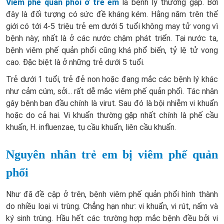
Viêm phế quản phổi ở trẻ em
là bệnh lý thường gặp. Bới
đây là đối tượng có sức đề kháng kém.
Hằng năm trên thế
giới có tới 4-5 triệu trẻ em dưới 5 tuổi không may tử vong vì
bệnh này; nhất là ở các nước chậm phát triển. Tại nước ta,
bệnh viêm phế quản phổi cũng khá phổ biến, tỷ lệ tử vong
cao. Đặc biệt là ở những trẻ dưới 5 tuổi.
Trẻ dưới 1 tuổi, trẻ đẻ non hoặc đang mắc các bệnh lý khác
như cảm cúm, sởi... rất dễ mắc viêm phế quản phổi. Tác nhân
gây bệnh ban đầu chính là virut. Sau đó là bội nhiễm vi khuẩn
hoặc do cả hai. Vi khuẩn thường gặp nhất chính là phế cầu
khuẩn, H. influenzae, tụ cầu khuẩn, liên cầu khuẩn.
Nguyên nhân trẻ em bị viêm phế quản
phổi
Như đã đề cập ở trên, bệnh viêm phế quản phổi hình thành
do nhiều loại vi trùng. Chẳng hạn như: vi khuẩn, vi rút, nấm và
ký sinh trùng. Hầu hết các trường hợp mắc bệnh đều bởi vi