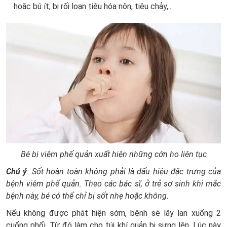
hoặc bú ít, bị rối loạn tiêu hóa nôn, tiêu chảy,...
Bé bị viêm phế quản xuất hiện những cớn ho liên tục
Chú ý
:
Sốt hoàn toàn không phải là dấu hiệu đặc trưng của
bệnh viêm phế quản. Theo các bác sĩ, ở trẻ sơ sinh khi mắc
bệnh này, bé có thể chỉ bị sốt nhẹ hoặc không.
Nếu không được phát hiện sớm, bệnh sẽ lây lan xuống 2
cuống phổi. Từ đó làm cho túi khí quản bị sưng lên. Lúc này