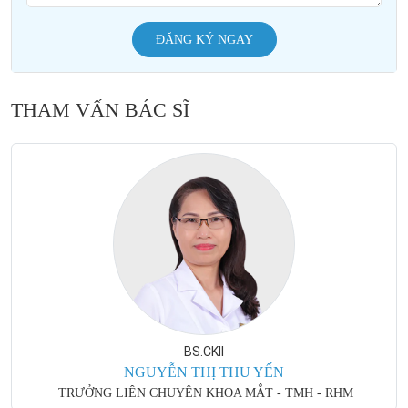
ĐĂNG KÝ NGAY
THAM VẤN BÁC SĨ
BS.CKII
NGUYỄN THỊ THU YẾN
TRƯỞNG LIÊN CHUYÊN KHOA MẮT - TMH - RHM