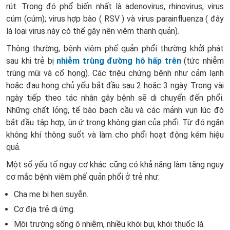
rút. Trong đó phổ biến nhất là adenovirus, rhinovirus, virus
cúm (cúm); virus hợp bào ( RSV ) và virus parainfluenza ( đây
là loại virus này có thể gây nên viêm thanh quản).
Thông thường, bệnh viêm phế quản phổi thường khởi phát
sau khi trẻ bị
nhiễm trùng đường hô hấp trên
(tức nhiễm
trùng mũi và cổ họng). Các triệu chứng bệnh như cảm lạnh
hoặc đau họng chủ yếu bắt đầu sau 2 hoặc 3 ngày. Trong vài
ngày tiếp theo tác nhân gây bệnh sẽ di chuyển đến phổi.
Những chất lỏng, tế bào bạch cầu và các mảnh vụn lúc đó
bắt đầu tập hợp, ùn ứ trong không gian của phổi. Từ đó ngăn
không khí thông suốt và làm cho phổi hoạt động kém hiệu
quả.
Một số yếu tố nguy cơ khác cũng có khả năng làm tăng nguy
cơ mắc bệnh viêm phế quản phổi ở trẻ như:
Cha mẹ bị hen suyễn.
Cơ địa trẻ dị ứng.
Môi trường sống ô nhiễm, nhiều khói bụi, khói thuốc lá.