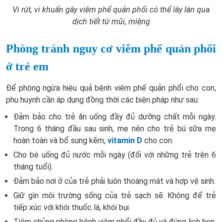
Vi rút, vi khuẩn gây viêm phế quản phổi có thể lây làn qua
dịch tiết từ mũi, miệng
Phòng tránh nguy cơ viêm phế quản phổi
ở trẻ em
Để phòng ngừa hiệu quả bệnh viêm phế quản phổi cho con,
phụ huynh cần áp dụng đồng thời các biện pháp như sau:
Đảm bảo cho trẻ ăn uống đầy đủ dưỡng chất mỗi ngày.
Trong 6 tháng đầu sau sinh, mẹ nên cho trẻ bú sữa mẹ
hoàn toàn và bổ sung kẽm,
vitamin D
cho con.
Cho bé uống đủ nước mỗi ngày (đối với những trẻ trên 6
tháng tuổi).
Đảm bảo nơi ở của trẻ phải luôn thoáng mát và hợp vệ sinh.
Giữ gìn môi trường sống của trẻ sạch sẽ. Không để trẻ
tiếp xúc với khói thuốc lá, khói bụi.
Tiêm chủng phòng bệnh viêm phổi đầy đủ và đúng lịch hẹn.