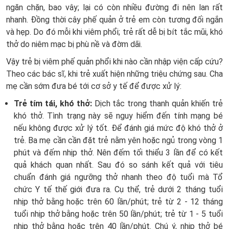
ngăn chặn, bao vây; lại có còn nhiều đường đi nên lan rất
nhanh. Đồng thời cây phế quản ở trẻ em còn tương đối ngắn
và hẹp. Do đó mỗi khi viêm phổi; trẻ rất dễ bị bít tắc mũi, khó
thở do niêm mạc bị phù nề và đờm dãi.
Vậy trẻ bị viêm phế quản phổi khi nào cần nhập viện cấp cứu?
Theo các bác sĩ, khi trẻ xuất hiện những triệu chứng sau. Cha
mẹ cần sớm đưa bé tới cơ sở y tế để được xử lý:
Trẻ tím tái, khó thở:
Dịch tắc trong thanh quản khiến trẻ
khó thở. Tình trạng này sẽ nguy hiểm đến tính mạng bé
nếu không được xử lý tốt. Để đánh giá mức độ khó thở ở
trẻ. Ba mẹ cần cần đặt trẻ nằm yên hoặc ngủ trong vòng 1
phút và đếm nhịp thở. Nên đếm tối thiểu 3 lần để có kết
quả khách quan nhất. Sau đó so sánh kết quả với tiêu
chuẩn đánh giá ngưỡng thở nhanh theo độ tuổi mà Tổ
chức Y tế thế giới đưa ra. Cụ thể, trẻ dưới 2 tháng tuổi
nhịp thở bằng hoặc trên 60 lần/phút; trẻ từ 2 - 12 tháng
tuổi nhịp thở bằng hoặc trên 50 lần/phút; trẻ từ 1 - 5 tuổi
nhịp thở bằng hoặc trên 40 lần/phút. Chú ý, nhịp thở bé