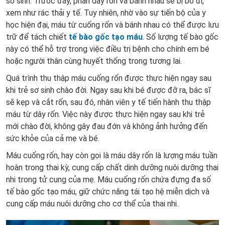
sơ sinh. Trước đây, phần dây rốn và bánh nhau sẽ bị bỏ đi,
xem như rác thải y tế. Tuy nhiên, nhờ vào sự tiến bộ của y
học hiện đại, máu từ cuống rốn và bánh nhau có thể được lưu
trữ để tách chiết
tế bào gốc tạo máu
. Số lượng tế bào gốc
này có thể hỗ trợ trong việc điều trị bệnh cho chính em bé
hoặc người thân cùng huyết thống trong tương lai.
Quá trình thu thập máu cuống rốn được thực hiện ngay sau
khi trẻ sơ sinh chào đời. Ngay sau khi bé được đỡ ra, bác sĩ
sẽ kẹp và cắt rốn, sau đó, nhân viên y tế tiến hành thu thập
máu từ dây rốn. Việc này được thực hiện ngay sau khi trẻ
mới chào đời, không gây đau đớn và không ảnh hưởng đến
sức khỏe của cả mẹ và bé.
Máu cuống rốn, hay còn gọi là máu dây rốn là lượng máu tuần
hoàn trong thai kỳ, cung cấp chất dinh dưỡng nuôi dưỡng thai
nhi trong tử cung của mẹ. Máu cuống rốn chứa đựng đa số
tế bào gốc tạo máu, giữ chức năng tái tạo hệ miễn dịch và
cung cấp máu nuôi dưỡng cho cơ thể của thai nhi.