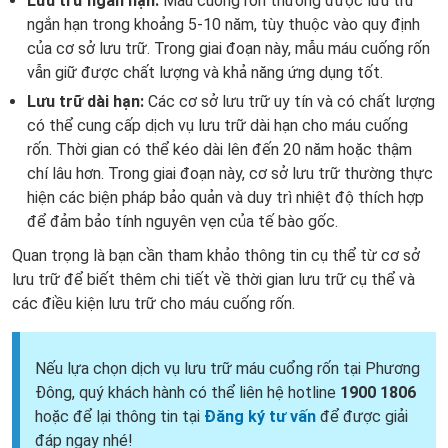
Lưu trữ ngắn hạn:
Máu cuống rốn thường được lưu trữ
ngắn hạn trong khoảng 5-10 năm, tùy thuộc vào quy định
của cơ sở lưu trữ. Trong giai đoạn này, mẫu máu cuống rốn
vẫn giữ được chất lượng và khả năng ứng dụng tốt.
Lưu trữ dài hạn:
Các cơ sở lưu trữ uy tín và có chất lượng
có thể cung cấp dịch vụ lưu trữ dài hạn cho máu cuống
rốn. Thời gian có thể kéo dài lên đến 20 năm hoặc thậm
chí lâu hơn. Trong giai đoạn này, cơ sở lưu trữ thường thực
hiện các biện pháp bảo quản và duy trì nhiệt độ thích hợp
để đảm bảo tính nguyên vẹn của tế bào gốc.
Quan trọng là bạn cần tham khảo thông tin cụ thể từ cơ sở
lưu trữ để biết thêm chi tiết về thời gian lưu trữ cụ thể và
các điều kiện lưu trữ cho máu cuống rốn.
Nếu lựa chọn dịch vụ lưu trữ máu cuổng rốn tại Phương
Đông, quý khách hành có thể liên hệ hotline
1900 1806
hoặc để lại thông tin tại
Đăng ký tư vấn
để được giải
đáp ngay nhé!