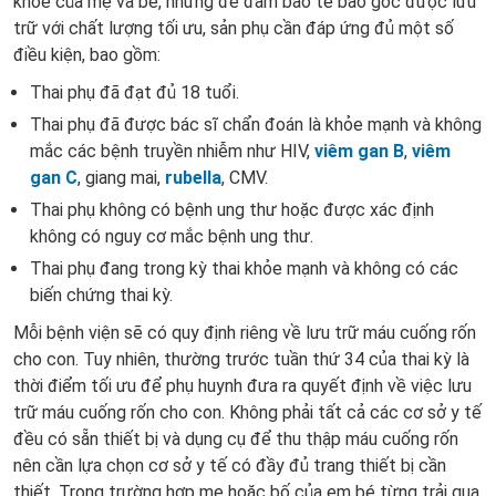
khỏe của mẹ và bé, nhưng để đảm bảo tế bào gốc được lưu
trữ với chất lượng tối ưu, sản phụ cần đáp ứng đủ một số
điều kiện, bao gồm:
Thai phụ đã đạt đủ 18 tuổi.
Thai phụ đã được bác sĩ chẩn đoán là khỏe mạnh và không
mắc các bệnh truyền nhiễm như HIV,
viêm gan B
,
viêm
gan C
, giang mai,
rubella
, CMV.
Thai phụ không có bệnh ung thư hoặc được xác định
không có nguy cơ mắc bệnh ung thư.
Thai phụ đang trong kỳ thai khỏe mạnh và không có các
biến chứng thai kỳ.
Mỗi bệnh viện sẽ có quy định riêng về lưu trữ máu cuống rốn
cho con. Tuy nhiên, thường trước tuần thứ 34 của thai kỳ là
thời điểm tối ưu để phụ huynh đưa ra quyết định về việc lưu
trữ máu cuống rốn cho con. Không phải tất cả các cơ sở y tế
đều có sẵn thiết bị và dụng cụ để thu thập máu cuống rốn
nên cần lựa chọn cơ sở y tế có đầy đủ trang thiết bị cần
thiết. Trong trường hợp mẹ hoặc bố của em bé từng trải qua