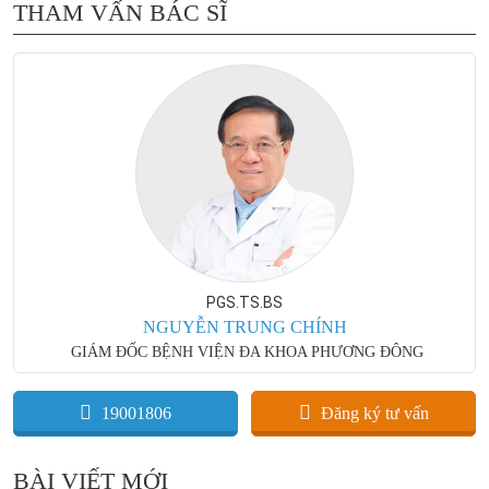
THAM VẤN BÁC SĨ
PGS.TS.BS
NGUYỄN TRUNG CHÍNH
GIÁM ĐỐC BỆNH VIỆN ĐA KHOA PHƯƠNG ĐÔNG
19001806
Đăng ký tư vấn
BÀI VIẾT MỚI